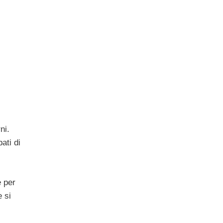
ni.
ati di
e per
 si