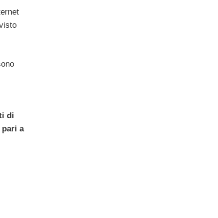
ternet
visto
sono
i di
 pari a