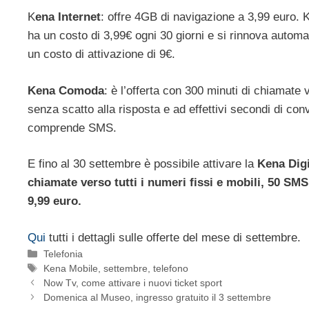
K
ena Internet
: offre 4GB di navigazione a 3,99 euro.
ha un costo di 3,99€ ogni 30 giorni e si rinnova automa
un costo di attivazione di 9€.
Kena Comoda
: è l’offerta con 300 minuti di chiamate
senza scatto alla risposta e ad effettivi secondi di con
comprende SMS.
E fino al 30 settembre è possibile attivare la
Kena Dig
chiamate verso tutti i numeri fissi e mobili, 50 SMS
9,99 euro.
Qui
tutti i dettagli sulle offerte del mese di settembre.
Categorie
Telefonia
Tag
Kena Mobile
,
settembre
,
telefono
Now Tv, come attivare i nuovi ticket sport
Domenica al Museo, ingresso gratuito il 3 settembre