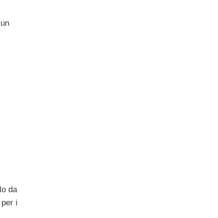
 un
lo da
 per i