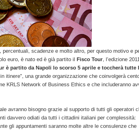
i, percentuali, scadenze e molto altro, per questo motivo e p
lo euro, è nato ed è già partito il
Fisco Tour
, l’edizione 201
ur è partito da Napoli lo scorso 5 aprile e toccherà tutte l
“in itinere”, una grande organizzazione che coinvolgerà cent
 come KRLS Network of Business Ethics e che includeranno av
ale avranno bisogno grazie al supporto di tutti gli operatori 
i davvero odiati da tutti i cittadini italiani per complessità:
ante gli appuntamenti saranno molte altre le consulenze che