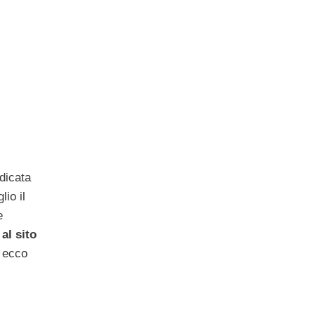
edicata
lio il
e
al sito
, ecco