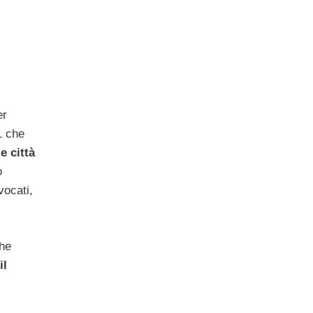
er
1 che
e città
o
vocati,
che
il