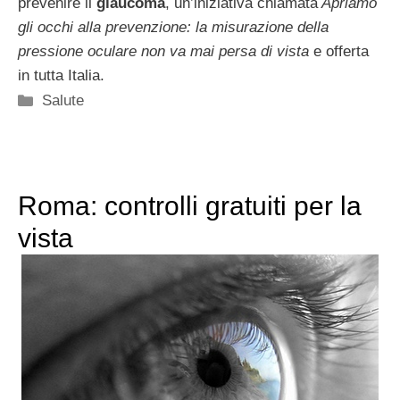
prevenire il
glaucoma
, un’iniziativa chiamata
Apriamo
gli occhi alla prevenzione: la misurazione della
pressione oculare non va mai persa di vista
e offerta
in tutta Italia.
Categorie
Salute
Roma: controlli gratuiti per la
vista