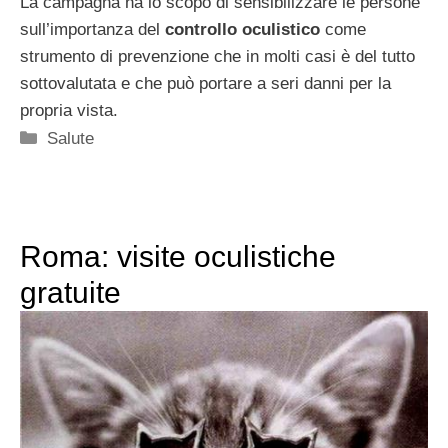
La campagna ha lo scopo di sensibilizzare le persone
sull’importanza del
controllo oculistico
come
strumento di prevenzione che in molti casi è del tutto
sottovalutata e che può portare a seri danni per la
propria vista.
Categorie
Salute
Roma: visite oculistiche
gratuite