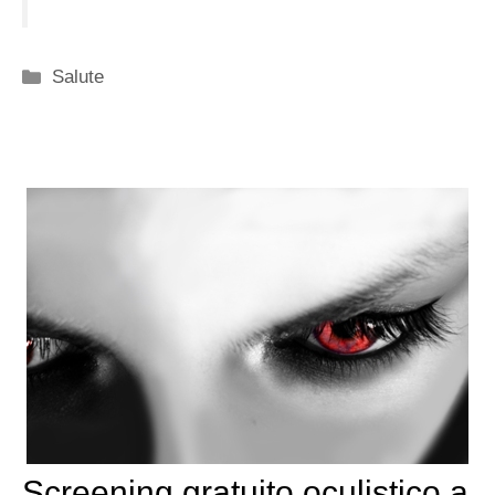
Categorie
Salute
Screening gratuito oculistico a