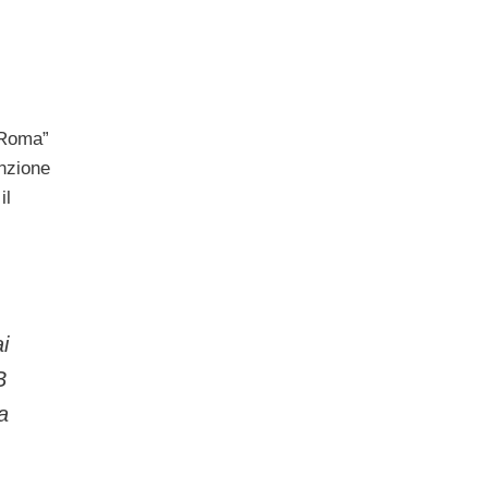
u Roma”
enzione
il
i
B
a