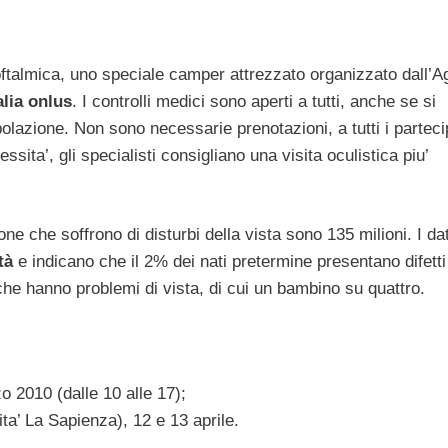
e oftalmica, uno speciale camper attrezzato organizzato dall’
alia onlus
. I controlli medici sono aperti a tutti, anche se si
polazione. Non sono necessarie prenotazioni, a tutti i parteci
ssita’, gli specialisti consigliano una visita oculistica piu’
e che soffrono di disturbi della vista sono 135 milioni. I da
tà
e indicano che il 2% dei nati pretermine presentano difetti 
 che hanno problemi di vista, di cui un bambino su quattro.
o 2010 (dalle 10 alle 17);
ita’ La Sapienza), 12 e 13 aprile.