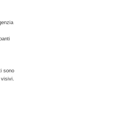
Agenzia
panti
ti sono
visivi.