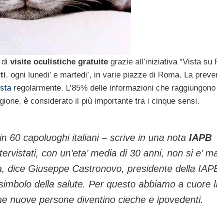
 di
visite oculistiche gratuite
grazie all’iniziativa “Vista s
ti
, ogni lunedi’ e martedi’, in varie piazze di Roma. La prev
ista
regolarmente. L’85% delle informazioni che raggiungono 
gione, è considerato il più importante tra i cinque sensi.
 60 capoluoghi italiani – scrive in una nota
IAPB
ervistati, con un’eta’ media di 30 anni, non si e’ ma
sta, dice Giuseppe Castronovo, presidente della IAP
il simbolo della salute. Per questo abbiamo a cuore l
che nuove persone diventino cieche e ipovedenti.