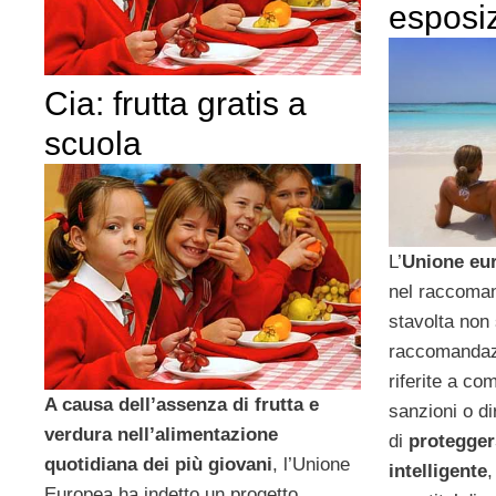
esposi
Cia: frutta gratis a
scuola
L’
Unione eu
nel raccomand
stavolta non s
raccomandazi
riferite a c
A causa dell’assenza di frutta e
sanzioni o d
verdura nell’alimentazione
di
protegger
quotidiana dei più giovani
, l’Unione
intelligente
,
Europea ha indetto un progetto