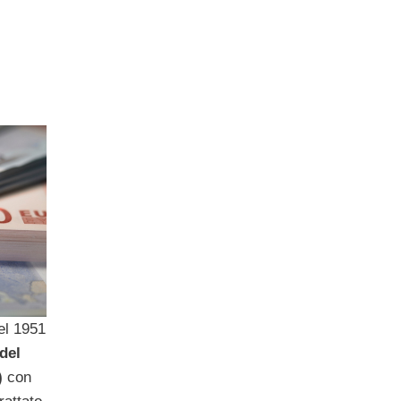
el 1951
del
)
con