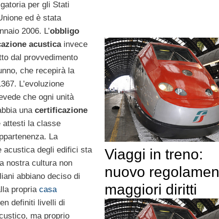
igatoria per gli Stati
Unione ed è stata
ennaio 2006. L’
obbligo
icazione acustica
invece
otto dal provvedimento
unno, che recepirà la
367. L’evoluzione
evede che ogni unità
abbia una
certificazione
attesti la classe
appartenenza. La
e acustica degli edifici sta
Viaggi in treno:
a nostra cultura non
nuovo regolamen
aliani abbiano deciso di
maggiori diritti
lla propria
casa
 definiti livelli di
custico, ma proprio