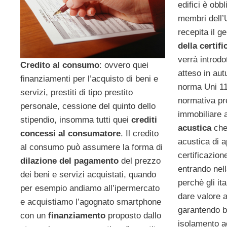
edifici è obbl
membri dell’
recepita il g
della certif
verrà introd
Credito al consumo
: ovvero quei
atteso in aut
finanziamenti per l’acquisto di beni e
norma Uni 11
servizi, prestiti di tipo prestito
normativa pr
personale, cessione del quinto dello
immobiliare 
stipendio, insomma tutti quei
crediti
acustica
che 
concessi al consumatore
. Il credito
acustica di 
al consumo può assumere la forma di
certificazion
dilazione del pagamento
del prezzo
entrando nell
dei beni e servizi acquistati, quando
perchè gli it
per esempio andiamo all’ipermercato
dare valore a
e acquistiamo l’agognato smartphone
garantendo ben
con un
finanziamento
proposto dallo
isolamento a