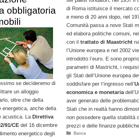
sei paesi fondatori, nel 1957 il t
a obbligatoria
di Roma istituisce il mercato 
e meno di 20 anni dopo, nel 197
obili
Comunità passa a nove Stati 
ed elabora politiche comuni, ne
con il
trattato di Maastricht
na
l’Unione europea e nel 2002 vi
introdotto l’euro. E sono proprio
parametri di Mastricht, i requisi
gli Stati dell’Unione europea d
ossimo se decideremo di
soddisfare per l’ingresso nell’
U
ittare un alloggio
economica e monetaria
dell’U
lo, oltre che della
aver generato delle problemati
e energetica, anche della
Stati che in realtà hanno dimost
e acustica. La
Direttiva
non possedere quella stabilità 
2/91/CE
del 16 dicembre
prezzi e delle finanze pubbliche
Categorie
Banca
dimento energetico degli