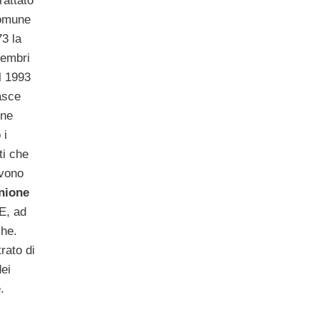
rattato
comune
3 la
membri
l 1993
sce
ene
 i
ti che
evono
nione
E, ad
che.
rato di
dei
.