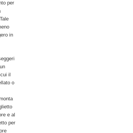
nto per
à
Tale
meno
ero in
sseggeri
 un
cui il
llato o
mmonta
lietto
ore e al
etto per
 ore