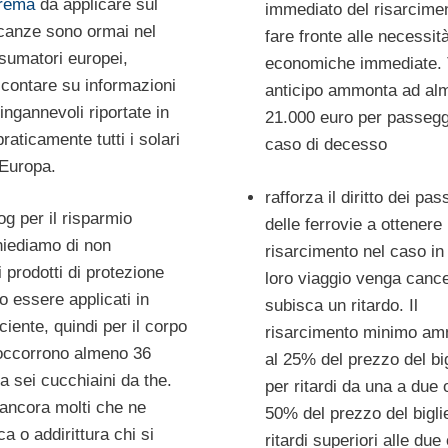
rema
da applicare sul
immediato del risarcime
canze sono ormai nel
fare fronte alle necessit
nsumatori europei,
economiche immediate. 
 contare su informazioni
anticipo ammonta ad al
ingannevoli riportate in
21.000 euro per passegg
raticamente tutti i solari
caso di decesso
 Europa.
rafforza il diritto dei pa
og per il risparmio
delle ferrovie a ottenere
hiediamo di non
risarcimento nel caso in 
i prodotti di protezione
loro viaggio venga cance
 essere applicati in
subisca un ritardo. Il
ciente, quindi per il corpo
risarcimento minimo a
 occorrono almeno 36
al 25% del prezzo del big
a sei cucchiaini da the.
per ritardi da una a due 
ancora molti che ne
50% del prezzo del bigli
ca o addirittura chi si
ritardi superiori alle due