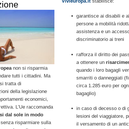
Vivieuropa.it
stabilisce:
zione
garantisce ai disabili e a
persone a mobilità ridott
assistenza e un access
discriminatorio ai treni
rafforza il diritto dei pa
a ottenere un
risarcime
ropea
non si risparmia
quando i loro bagagli v
are tutti i cittadini. Ma
smarriti o danneggiati (f
i tratta di
circa 1.285 euro per ogn
oni della legislazione
bagaglio)
omportamenti economici,
irettiva. L’Ue raccomanda
in caso di decesso o di 
si dal sole in modo
lesioni del viaggiatore, 
 senza risparmiare sulla
il versamento di un antic