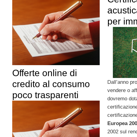
acustic
per imm
Offerte online di
credito al consumo
Dall’anno pr
vendere o aff
poco trasparenti
dovremo dotar
certificazion
certificazion
Europea 200
2002 sul ren