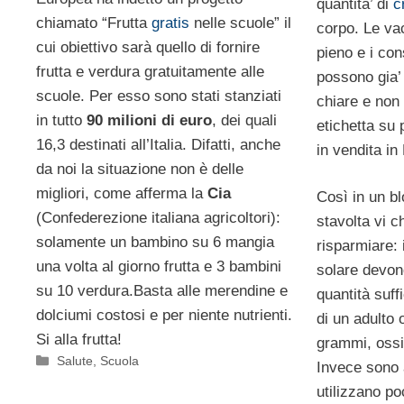
quantita’ di
c
chiamato “Frutta
gratis
nelle scuole” il
corpo. Le va
cui obiettivo sarà quello di fornire
pieno e i co
frutta e verdura gratuitamente alle
possono gia’
scuole. Per esso sono stati stanziati
chiare e non 
in tutto
90 milioni di euro
, dei quali
etichetta su p
16,3 destinati all’Italia. Difatti, anche
in vendita in
da noi la situazione non è delle
migliori, come afferma la
Cia
Così in un bl
(Confederezione italiana agricoltori):
stavolta vi c
solamente un bambino su 6 mangia
risparmiare: 
una volta al giorno frutta e 3 bambini
solare devono
su 10 verdura.Basta alle merendine e
quantità suffi
dolciumi costosi e per niente nutrienti.
di un adulto
Si alla frutta!
grammi, ossi
Categorie
Salute
,
Scuola
Invece sono 
utilizzano po