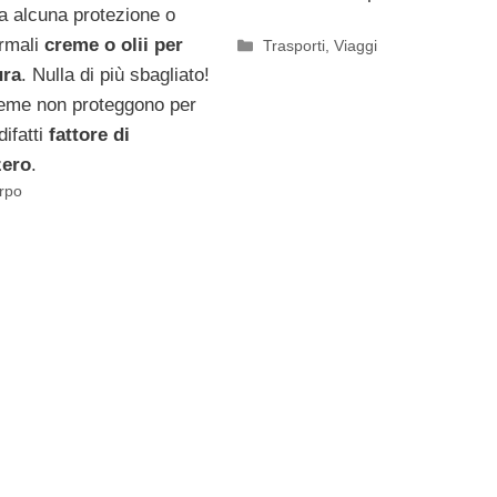
 alcuna protezione o
rmali
creme o olii per
Categorie
Trasporti
,
Viaggi
ura
. Nulla di più sbagliato!
reme non proteggono per
difatti
fattore di
zero
.
rpo