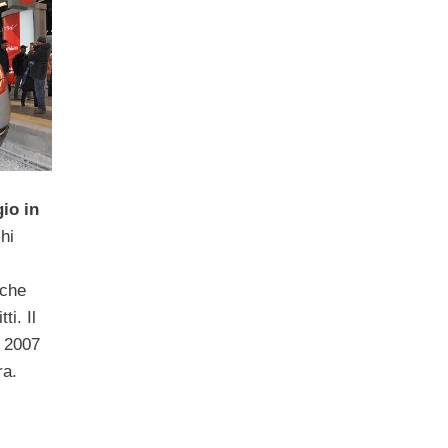
io in
hi
 che
ti. Il
l 2007
ra.