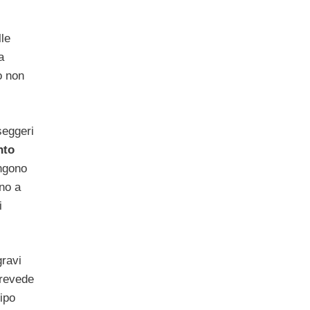
lle
a
o non
sseggeri
nto
engono
ino a
i
gravi
prevede
ipo