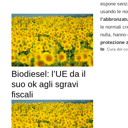
espone senza
usando le no
l’abbronzat
le normali c
nulla, hanno 
protezione 
Categorie
Cura del co
Biodiesel: l’UE da il
suo ok agli sgravi
fiscali