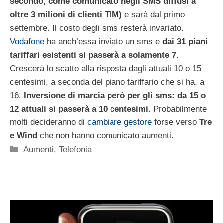
secondo, come comunicato negli SMS diffusi a
oltre 3 milioni di clienti TIM)
e sarà dal primo
settembre. Il costo degli sms resterà invariato.
Vodafone
ha anch’essa inviato un sms e
dai 31 piani
tariffari esistenti si passerà a solamente 7
.
Crescerà lo scatto alla risposta dagli attuali 10 o 15
centesimi, a seconda del piano tariffario che si ha, a
16.
Inversione di marcia però per gli sms: da 15 o
12 attuali si passerà a 10 centesimi.
Probabilmente
molti decideranno di
cambiare gestore
forse verso
Tre
e Wind
che non hanno comunicato aumenti.
Categorie
Aumenti
,
Telefonia