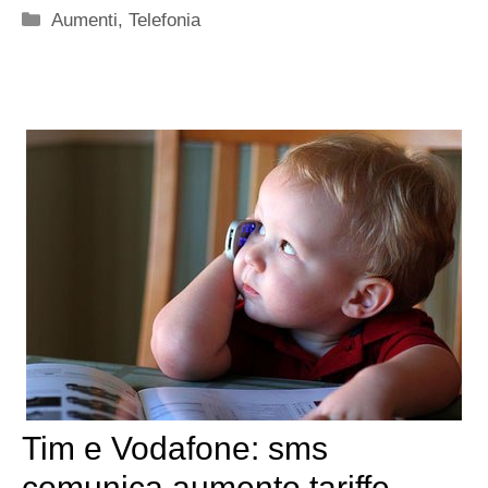
Categorie
Aumenti
,
Telefonia
Tim e Vodafone: sms
comunica aumento tariffe.