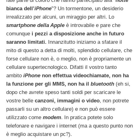
fate parte di coloro che hanno partecipato alla “
notte
bianca dell’
iPhone
”? Un tormentone, un desiderio
irrealizzato per alcuni, un miraggio per altri. Lo
smartphone della Apple
è introvabile e pare che
comunque
i pezzi a disposizione anche in futuro
saranno limitati.
Innanzitutto iniziamo a sfatare il
mito di questo a detta di molti, splendido cellulare, che
forse cellulare non è, o meglio, non è propriamente un
cellulare supertecnologico. Difatti il vostro tanto
ambito
iPhone
non effettua videochiamate, non ha
la funzione per gli MMS, non ha il
bluetooth
(eh si,
dopo che avrete speso tanti soldi per scaricare le
vostre belle
canzoni, immagini o video
, non potrete
passarli su un altro cellulare) e non può essere
utilizzato come
modem
. In pratica potete solo
telefonare e navigare i internet (ma a questo punto non
è meglio acquistare un pc?).