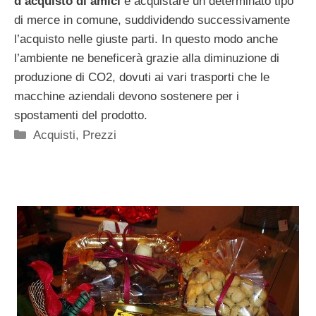
d’acquisto di amici
e acquistare un determinato tipo
di merce in comune, suddividendo successivamente
l’acquisto nelle giuste parti. In questo modo anche
l’ambiente ne beneficerà grazie alla diminuzione di
produzione di CO2, dovuti ai vari trasporti che le
macchine aziendali devono sostenere per i
spostamenti del prodotto.
Categorie
Acquisti
,
Prezzi