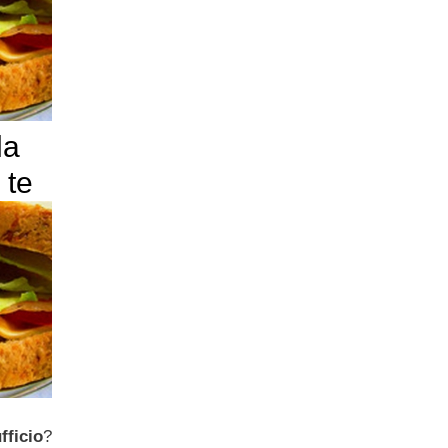
la
 te
fficio
?