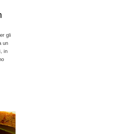
n
r gli
a un
, in
no