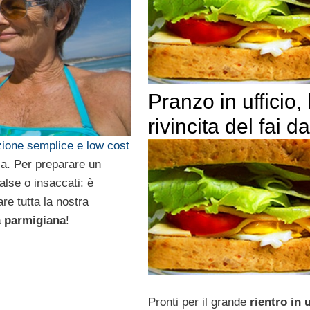
Pranzo in ufficio, 
rivincita del fai da
zione semplice e low cost
sa. Per preparare un
lse o insaccati: è
are tutta la nostra
a parmigiana
!
Pronti per il grande
rientro in u