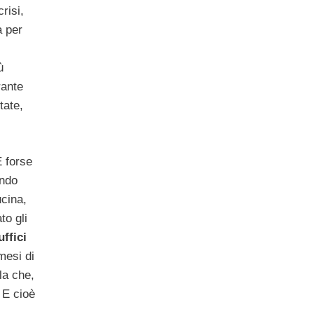
risi,
a per
,
ù
rante
tate,
E forse
ondo
ucina,
to gli
uffici
mesi di
la che,
 E cioè