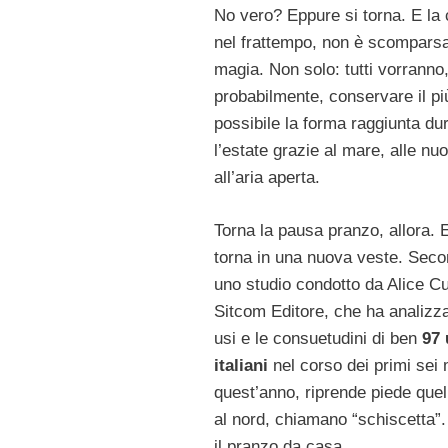
No vero? Eppure si torna. E la c
nel frattempo, non è scompars
magia. Non solo: tutti vorranno
probabilmente, conservare il pi
possibile la forma raggiunta du
l’estate grazie al mare, alle nuo
all’aria aperta.
Torna la pausa pranzo, allora. 
torna in una nuova veste. Sec
uno studio condotto da Alice C
Sitcom Editore, che ha analizza
usi e le consuetudini di ben
97 
italiani
nel corso dei primi sei 
quest’anno, riprende piede quel
al nord, chiamano “schiscetta”.
il pranzo da casa.