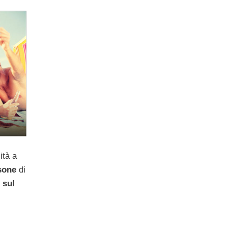
ità a
sone
di
 sul