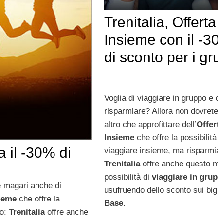
Trenitalia, Offerta
Insieme con il -
di sconto per i gr
Voglia di viaggiare in gruppo e 
risparmiare? Allora non dovrete
altro che approfittare dell’
Offer
Insieme
che offre la possibilità
a il -30% di
viaggiare insieme, ma risparmi
Trenitalia
offre anche questo m
possibilità di
viaggiare in gru
 e magari anche di
usufruendo dello sconto sui bigl
sieme
che offre la
Base
.
do:
Trenitalia
offre anche