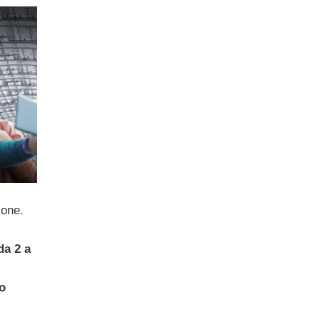
ione.
da 2 a
to