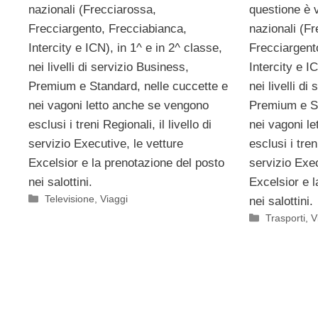
nazionali (Frecciarossa,
questione è va
Frecciargento, Frecciabianca,
nazionali (F
Intercity e ICN), in 1^ e in 2^ classe,
Frecciargent
nei livelli di servizio Business,
Intercity e I
Premium e Standard, nelle cuccette e
nei livelli di
nei vagoni letto anche se vengono
Premium e St
esclusi i treni Regionali, il livello di
nei vagoni l
servizio Executive, le vetture
esclusi i treni
Excelsior e la prenotazione del posto
servizio Exec
nei salottini.
Excelsior e l
Categorie
Televisione
,
Viaggi
nei salottini.
Categorie
Trasporti
,
V