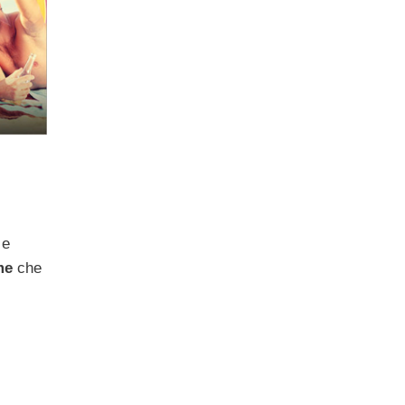
e
eme
che