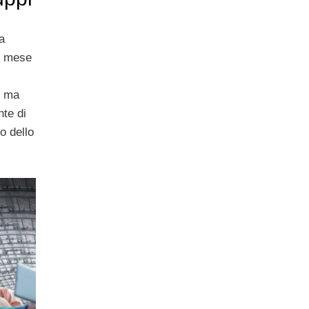
a
to mese
, ma
te di
o dello