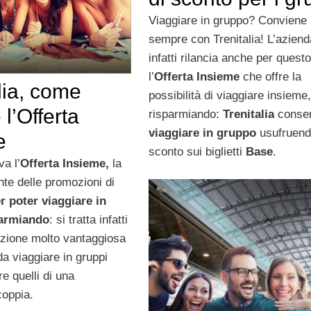
Viaggiare in gruppo? Conviene
sempre con Trenitalia! L’aziend
infatti rilancia anche per ques
l’
Offerta Insieme
che offre la
lia, come
possibilità di viaggiare insieme
 l’Offerta
risparmiando:
Trenitalia
consen
viaggiare in gruppo
usufruend
e
sconto sui biglietti
Base
.
va l’
Offerta Insieme,
la
nte delle promozioni di
er poter viaggiare in
parmiando
: si tratta infatti
zione molto vantaggiosa
da viaggiare in gruppi
re quelli di una
coppia.