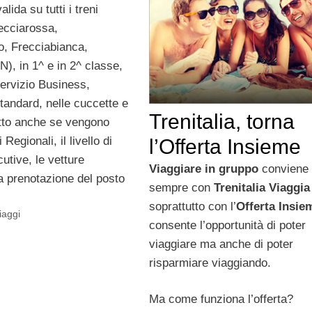
lida su tutti i treni
recciarossa,
o, Frecciabianca,
CN), in 1^ e in 2^ classe,
 servizio Business,
andard, nelle cuccette e
Trenitalia, torna
etto anche se vengono
 Regionali, il livello di
l’Offerta Insieme
utive, le vetture
Viaggiare in gruppo
conviene
a prenotazione del posto
sempre con
Trenitalia Viaggia
soprattutto con l’
Offerta Insi
iaggi
consente l’opportunità di poter
viaggiare ma anche di poter
risparmiare viaggiando.
Ma come funziona l’offerta?