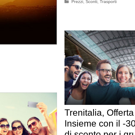
Categorie
Prezzi
,
Sconti
,
Trasporti
Trenitalia, Offerta
Insieme con il -
di sconto per i gr