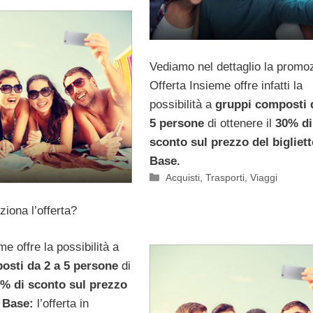
Vediamo nel dettaglio la promo
Offerta Insieme offre infatti la
possibilità a
gruppi composti 
5 persone
di ottenere il
30% di
sconto sul prezzo del bigliet
Base.
Categorie
Acquisti
,
Trasporti
,
Viaggi
iona l’offerta?
me offre la possibilità a
osti da 2 a 5 persone
di
% di sconto sul prezzo
o Base:
l’offerta in