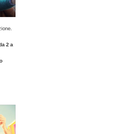
zione.
da 2 a
to