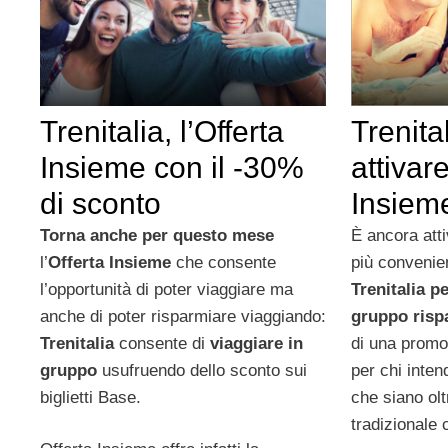
Trenitalia, l’Offerta
Trenita
Insieme con il -30%
attivare
di sconto
Insiem
Torna anche per questo mese
È ancora atti
l’
Offerta Insieme
che consente
più convenie
l’opportunità di poter viaggiare ma
Trenitalia p
anche di poter risparmiare viaggiando:
gruppo ris
Trenitalia
consente di
viaggiare in
di una promo
gruppo
usufruendo dello sconto sui
per chi inten
biglietti Base.
che siano olt
tradizionale 