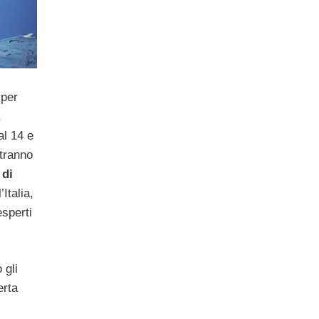
 per
,
al 14 e
otranno
 di
Italia,
sperti
 gli
erta