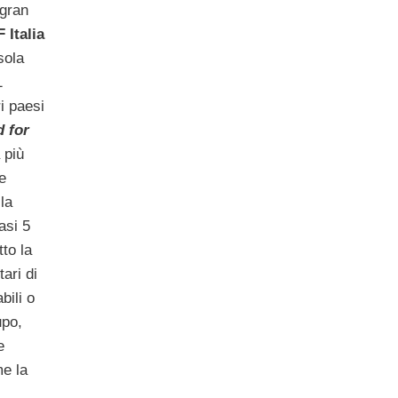
 gran
Italia
sola
1
i paesi
 for
 più
e
la
asi 5
to la
ari di
bili o
upo,
e
me la