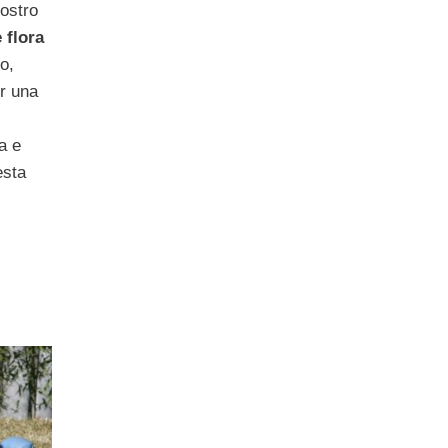
nostro
 flora
o,
r una
a e
esta