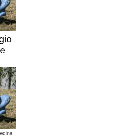
gio
le
decina