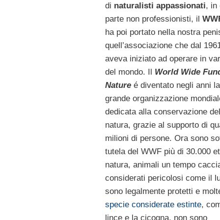
di
naturalisti appassionati
, in
parte non professionisti, il
WWF 
ha poi portato nella nostra peni
quell’associazione che dal 196
aveva iniziato ad operare in var
del mondo. Il
World Wide Fund
Nature
é diventato negli anni la
grande organizzazione mondial
dedicata alla conservazione del
natura, grazie al supporto di qu
milioni di persone. Ora sono sot
tutela del WWF più di 30.000 ett
natura, animali un tempo caccia
considerati pericolosi come il l
sono legalmente protetti e molt
specie considerate estinte
, co
lince e la cicogna, non sono