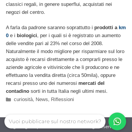
classici regali, in genere superflui, acquistati nei
negozi del centro.
A farla da padrone saranno soprattutto i
prodotti a
km
0
e i
biologici
, per i quali si è registrato un aumento
delle vendite pari al 23% nel corso del 2008.
Naturalmente il modo migliore per risparmiare sul loro
acquisto è recarsi direttamente a comprarli presso le
aziende agricole e vitivinicole che li producono e ne
effettuano la vendita diretta (circa 50mila), oppure
recarsi presso uno dei numerosi
mercati del
contadino
sorti in tutta Italia negli ultimi mesi.
Categorie
curiosità
,
News
,
Riflessioni
Vuoi pubblicare sul nostro network?
guadagnorisparmiando.com © 2026. All right reserverd.