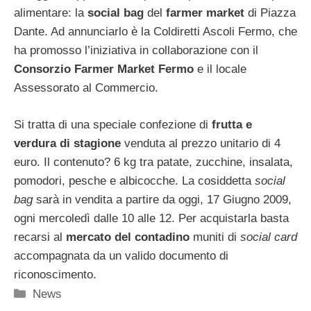
alimentare: la
social bag
del
farmer market
di Piazza
Dante. Ad annunciarlo è la Coldiretti Ascoli Fermo, che
ha promosso l’iniziativa in collaborazione con il
Consorzio Farmer Market Fermo
e il locale
Assessorato al Commercio.
Si tratta di una speciale confezione di
frutta e
verdura di stagione
venduta al prezzo unitario di 4
euro. Il contenuto? 6 kg tra patate, zucchine, insalata,
pomodori, pesche e albicocche. La cosiddetta
social
bag
sarà in vendita a partire da oggi, 17 Giugno 2009,
ogni mercoledì dalle 10 alle 12. Per acquistarla basta
recarsi al
mercato del contadino
muniti di
social card
accompagnata da un valido documento di
riconoscimento.
Categorie
News