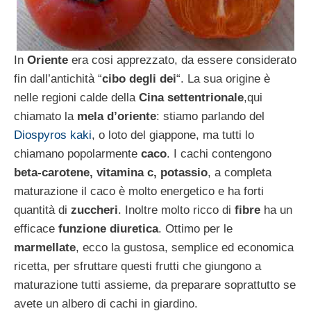
In
Oriente
era cosi apprezzato, da essere considerato
fin dall’antichità “
cibo degli dei
“. La sua origine è
nelle regioni calde della
Cina settentrionale
,qui
chiamato la
mela d’oriente
: stiamo parlando del
Diospyros kaki
, o loto del giappone, ma tutti lo
chiamano popolarmente
caco
. I cachi contengono
beta-carotene, vitamina c, potassio
, a completa
maturazione il caco è molto energetico e ha forti
quantità di
zuccheri
. Inoltre molto ricco di
fibre
ha un
efficace
funzione diuretica
. Ottimo per le
marmellate
, ecco la gustosa, semplice ed economica
ricetta, per sfruttare questi frutti che giungono a
maturazione tutti assieme, da preparare soprattutto se
avete un albero di cachi in giardino.