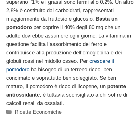
superano l’1% e i grassi sono fermi allo 0,2%. Un altro
2,8% è costituito dai carboidrati, rappresentati
maggiormente da fruttosio e glucosio.
Basta un
pomodoro
per coprire il 40% degli 80 mg che un
adulto dovrebbe assumere ogni giorno. La vitamina in
questione facilita l’assorbimento del ferro e
contribuisce alla produzione dell’emoglobina e dei
globuli rossi nel midollo osseo. Per
crescere il
pomodoro
ha bisogno di un terreno ricco, ben
concimato e soprattutto ben soleggiato. Se ben
maturo, il pomodoro è ricco di licopene, un
potente
antiossidante
, è tuttavia sconsigliato a chi soffre di
calcoli renali da ossalati.
Categorie
Ricette Economiche