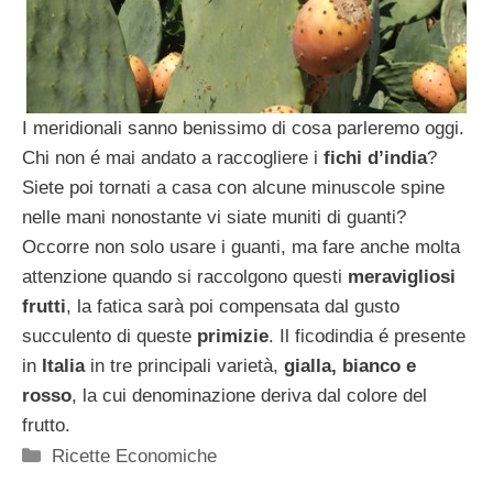
I meridionali sanno benissimo di cosa parleremo oggi.
Chi non é mai andato a raccogliere i
fichi d’india
?
Siete poi tornati a casa con alcune minuscole spine
nelle mani nonostante vi siate muniti di guanti?
Occorre non solo usare i guanti, ma fare anche molta
attenzione quando si raccolgono questi
meravigliosi
frutti
, la fatica sarà poi compensata dal gusto
succulento di queste
primizie
. Il ficodindia é presente
in
Italia
in tre principali varietà,
gialla, bianco e
rosso
, la cui denominazione deriva dal colore del
frutto.
Categorie
Ricette Economiche