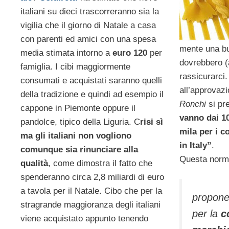
italiani su dieci trascorreranno sia la
vigilia che il giorno di Natale a casa
con parenti ed amici con una spesa
mente una bu
media stimata intorno a
euro 120
per
dovrebbero (
famiglia. I cibi maggiormente
rassicurarci. 
consumati e acquistati saranno quelli
all’approvaz
della tradizione e quindi ad esempio il
Ronchi
si pr
cappone in Piemonte oppure il
vanno dai 10
pandolce, tipico della Liguria. C
risi sì
mila per i c
ma gli italiani non vogliono
in Italy”
.
comunque sia rinunciare alla
Questa norma
qualità
, come dimostra il fatto che
spenderanno circa 2,8 miliardi di euro
a tavola per il Natale. Cibo che per la
propone 
stragrande maggioranza degli italiani
per la
c
viene acquistato appunto tenendo