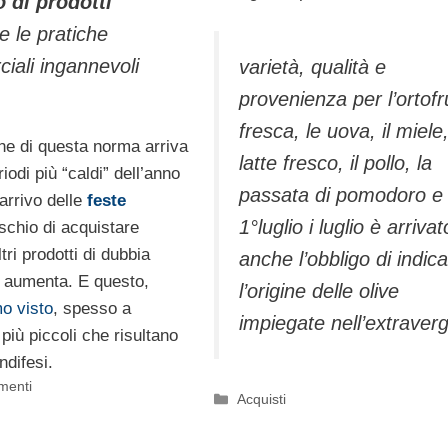
 di prodotti
e le pratiche
iali ingannevoli
varietà, qualità e
provenienza per l’ortofr
fresca, le uova, il miele, 
ne di questa norma arriva
latte fresco, il pollo, la
iodi più “caldi” dell’anno
passata di pomodoro e 
arrivo delle
feste
1°luglio i luglio è arrivat
ischio di acquistare
ltri prodotti di dubbia
anche l’obbligo di indic
 aumenta. E questo,
l’origine delle olive
o visto
, spesso a
impiegate nell’extraver
 più piccoli che risultano
ndifesi.
imenti
Categorie
Acquisti