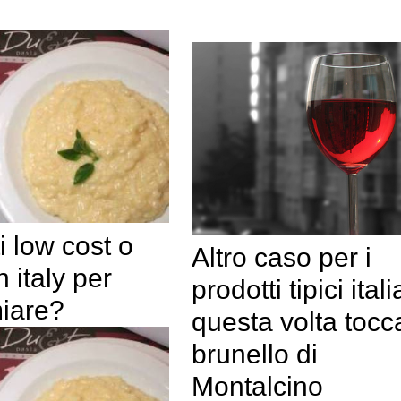
i low cost o
Altro caso per i
 italy per
prodotti tipici itali
miare?
questa volta tocc
brunello di
Montalcino