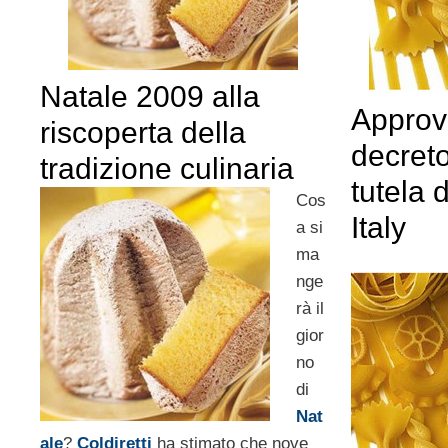
Natale 2009 alla
Approv
riscoperta della
decret
tradizione culinaria
tutela 
Cos
Italy
a si
ma
nge
rà il
gior
no
di
Nat
ale
?
Coldiretti
ha stimato che nove