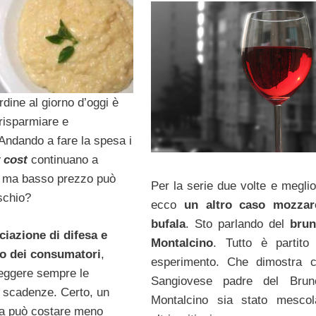
rdine al giorno d’oggi è
risparmiare e
 Andando a fare la spesa i
 cost
continuano a
i, ma basso prezzo può
Per la serie due volte e meglio
ischio?
ecco
un altro caso mozzare
bufala
. Sto parlando del
brun
iazione di difesa e
Montalcino
. Tutto è partit
o dei consumatori
,
esperimento. Che dimostra c
leggere sempre le
Sangiovese padre del Brune
e scadenze. Certo, un
Montalcino sia stato mescol
ta può costare meno