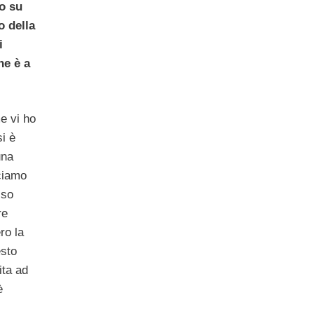
o su
o della
i
ne è a
e vi ho
i è
una
iciamo
lso
re
ro la
esto
ita ad
è