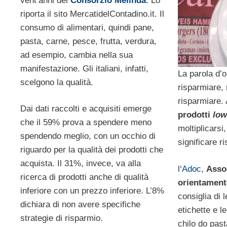
vent’anni del
Consorzio Melinda
. Lo
riporta il sito MercatidelContadino.it. Il
consumo di alimentari, quindi pane,
pasta, carne, pesce, frutta, verdura,
ad esempio, cambia nella sua
manifestazione. Gli italiani, infatti,
La parola d’o
scelgono la qualità.
risparmiare, 
risparmiare.
Dai dati raccolti e acquisiti emerge
prodotti
low
che il 59% prova a spendere meno
moltiplicars
spendendo meglio, con un occhio di
significare r
riguardo per la qualità dei prodotti che
acquista. Il 31%, invece, va alla
l
‘Adoc
,
Assoc
ricerca di prodotti anche di qualità
orientament
inferiore con un prezzo inferiore. L’8%
consiglia di 
dichiara di non avere specifiche
etichette e l
strategie di risparmio.
chilo do pas