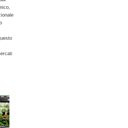
mico,
zionale
o
questo
ercati