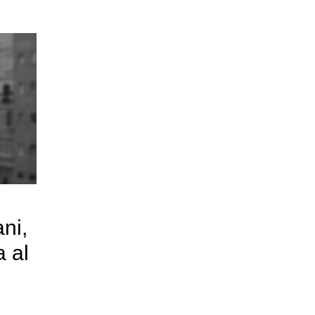
ani,
a al