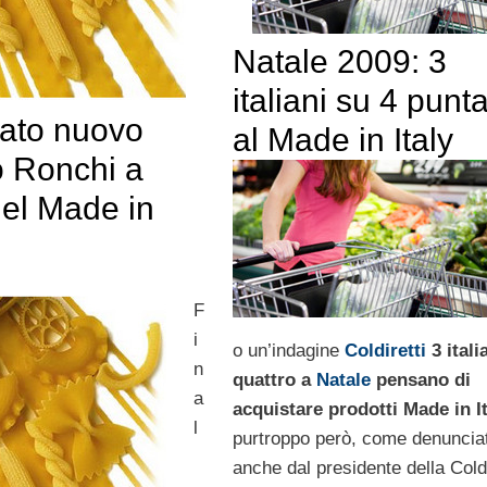
Natale 2009: 3
italiani su 4 punt
ato nuovo
al Made in Italy
o Ronchi a
del Made in
F
i
o un’indagine
Coldiretti
3 itali
n
quattro a
Natale
pensano di
a
acquistare prodotti
Made in I
l
purtroppo però, come denuncia
anche dal presidente della Coldi