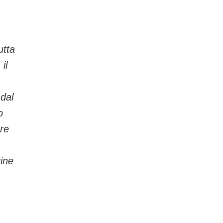
utta
il
dal
o
are
gine