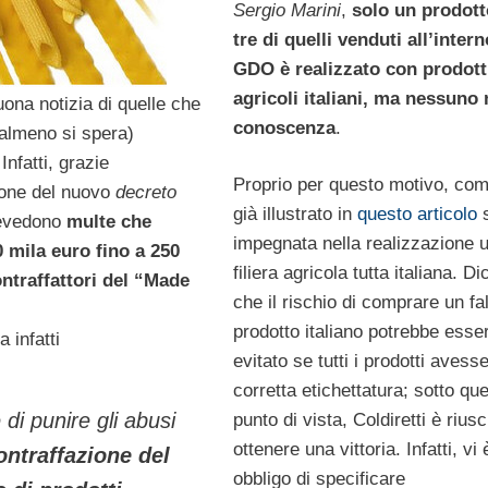
Sergio Marini
,
solo un prodott
tre di quelli venduti all’intern
GDO è realizzato con prodott
agricoli italiani, ma nessuno 
ona notizia di quelle che
conoscenza
.
almeno si spera)
Infatti, grazie
Proprio per questo motivo, com
ione del nuovo
decreto
già illustrato in
questo articolo
s
evedono
multe che
impegnata nella realizzazione 
 mila euro fino a 250
filiera agricola tutta italiana. D
ontraffattori del “Made
che il rischio di comprare un fa
prodotto italiano potrebbe esse
 infatti
evitato se tutti i prodotti avesse
corretta etichettatura; sotto qu
di punire gli abusi
punto di vista, Coldiretti è riusc
ottenere una vittoria. Infatti, vi 
ontraffazione del
obbligo di specificare