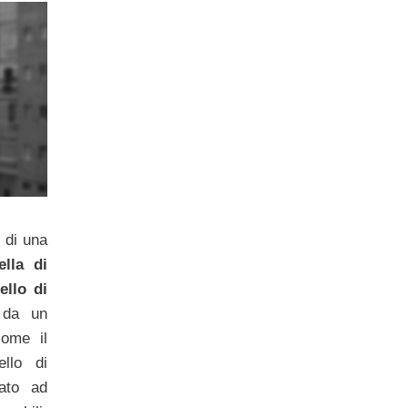
 di una
lla di
ello di
o da un
ome il
llo di
ato ad