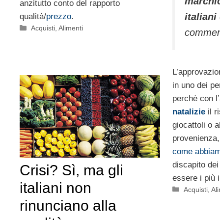
marchio
anzitutto conto del rapporto
italiani
qualità/
prezzo
.
Categorie
Acquisti
,
Alimenti
commerc
L’approvazio
in uno dei per
perchè con l’
natalizie
il r
giocattoli o a
provenienza,
come abbiam
discapito dei
Crisi? Sì, ma gli
essere i più i
italiani non
Categorie
Acquisti
,
Al
rinunciano alla