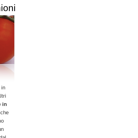
ioni
 in
tri
 in
 che
mo
un
dal