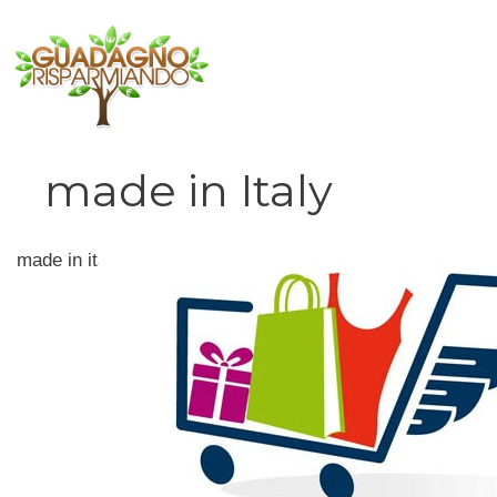
Vai
al
contenuto
made in Italy
made in italy