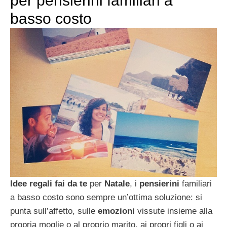
per pensierini familiari a
basso costo
Idee regali fai da te
per
Natale
, i
pensierini
familiari
a basso costo sono sempre un’ottima soluzione: si
punta sull’affetto, sulle
emozioni
vissute insieme alla
propria moglie o al proprio marito, ai propri figli o ai