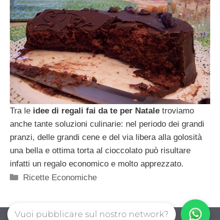
Tra le
idee di regali fai da te per Natale
troviamo
anche tante soluzioni culinarie: nel periodo dei grandi
pranzi, delle grandi cene e del via libera alla golosità
una bella e ottima torta al cioccolato può risultare
infatti un regalo economico e molto apprezzato.
Categorie
Ricette Economiche
Vuoi pubblicare sul nostro network?