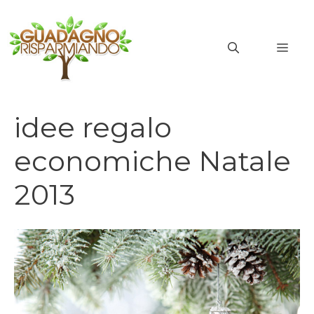
Vai
al
MEN
contenuto
idee regalo
economiche Natale
2013
idee regalo economiche natale 2013