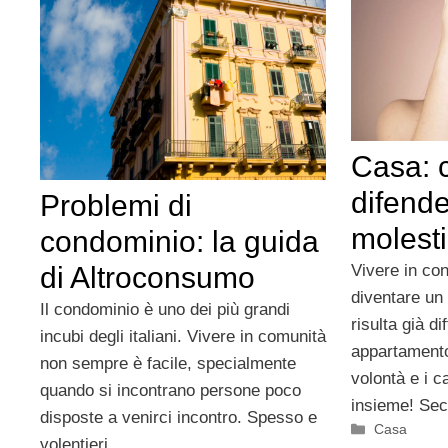
Casa: 
difende
Problemi di
molesti
condominio: la guida
di Altroconsumo
Vivere in co
diventare un
Il condominio è uno dei più grandi
risulta già di
incubi degli italiani. Vivere in comunità
appartamento,
non sempre è facile, specialmente
volontà e i c
quando si incontrano persone poco
insieme! Sec
disposte a venirci incontro. Spesso e
Categorie
Casa
volentieri