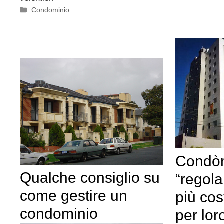
Categorie
Condominio
Condòm
Qualche consiglio su
“regola
come gestire un
più cos
condominio
per lor