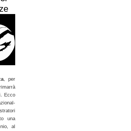
nze
za
, per
rimarrà
ti. Ecco
ional-
ratori
to una
nio, al