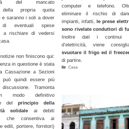
bilità del mancato
computer e telefono. Ol
 della propria quota
eliminare il rischio di dan
 e saranno i soli a dover
impianti, infatti,
le prese elettr
e di eventuali spese
sono rivelate conduttori di f
e a rischiare di vedersi
Inoltre dati i continui b
casa.
d’elettricità, viene consigl
svuotare il frigo ed il freeze
notizie non finiscono qui:
di partire.
ntenza in questione è stata
Categorie
Casa
a Cassazione a Sezioni
 può quindi essere più
 discussione. Tramonta
n modo definitivo
ione del
principio della
ità solidale
ai debiti
li, che consentiva ai
te edili, portiere, fornitori)