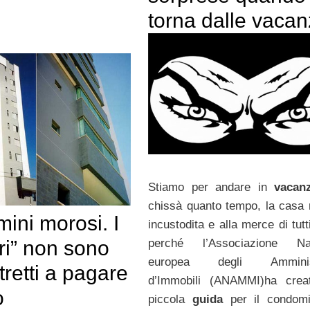
torna dalle vaca
Stiamo per andare in
vacan
chissà quanto tempo, la casa 
ini morosi. I
incustodita e alla merce di tut
ri” non sono
perché l’Associazione Naz
europea degli Amminist
tretti a pagare
d’Immobili (ANAMMI)ha crea
o
piccola
guida
per il condomi