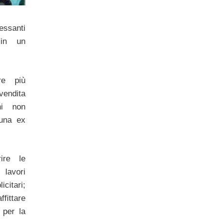
essanti
 in un
re più
vendita
ni non
 una ex
ire le
lavori
icitari;
ffittare
 per la