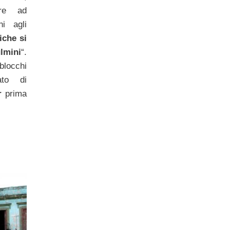
tre ad
ni agli
iche si
ulmini
“.
locchi
iato di
r
prima