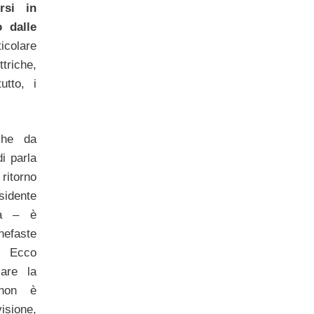
rsi in
o dalle
icolare
ttriche,
utto, i
che da
di parla
 ritorno
idente
ca – è
nefaste
a. Ecco
are la
 non è
visione,