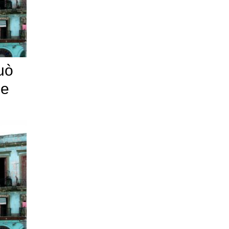
uò
le