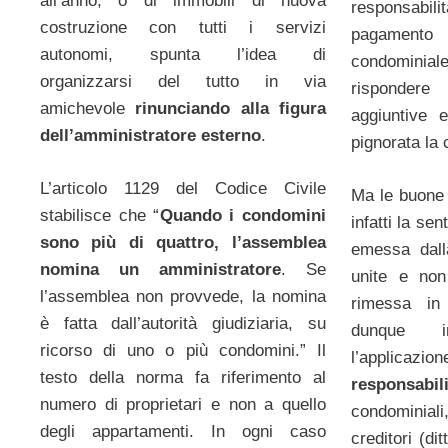
all’anno, o di immobili di nuova
responsa
costruzione con tutti i servizi
pagamento
autonomi, spunta l’idea di
condominiale
organizzarsi del tutto in via
risponder
amichevole
rinunciando alla figura
aggiuntive 
dell’amministratore esterno
.
pignorata la 
L’articolo 1129 del Codice Civile
Ma le buone 
stabilisce che “
Quando i condomini
infatti la se
sono più di quattro, l’assemblea
emessa dall
nomina un amministratore
. Se
unite e non
l’assemblea non provvede, la nomina
rimessa in
è fatta dall’autorità giudiziaria, su
dunque i
ricorso di uno o più condomini.” Il
l’applicaz
testo della norma fa riferimento al
responsabil
numero di proprietari e non a quello
condominia
degli appartamenti. In ogni caso
creditori (dit