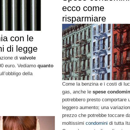
ecco come
risparmiare
ia con le
i di legge
tazione di
valvole
00 euro. Vediamo
quanto
ll’obbligo della
Come la benzina e i costi di lu
gas, anche le
spese condomini
potrebbero presto comportare 
leggero aumento; una variazion
prezzo che potrebbe toccare da
moltissimi
condomini
di tutta It