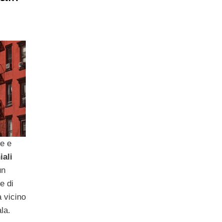
ce e
ali
un
e di
 vicino
ala.