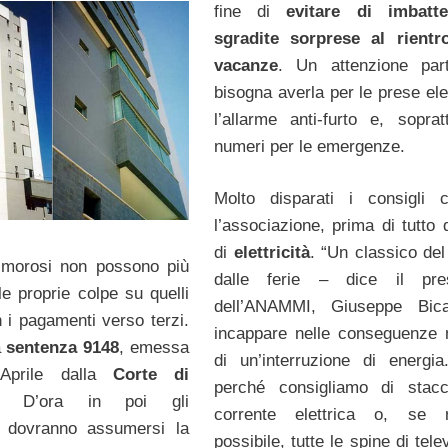
fine di
evitare di imbatte
sgradite sorprese al rientr
vacanze
. Un attenzione part
bisogna averla per le prese ele
l’allarme anti-furto e, sopratt
numeri per le emergenze.
Molto disparati i consigli 
l’associazione, prima di tutto 
di
elettricità
. “Un classico del
 morosi non possono più
dalle ferie – dice il pres
le proprie colpe su quelli
dell’ANAMMI, Giuseppe Bi
n i pagamenti verso terzi.
incappare nelle conseguenze 
a
sentenza 9148
, emessa
di un’interruzione di energi
Aprile dalla
Corte di
perché consigliamo di stacc
. D’ora in poi gli
corrente elettrica o, se
i dovranno assumersi la
possibile, tutte le spine di tele