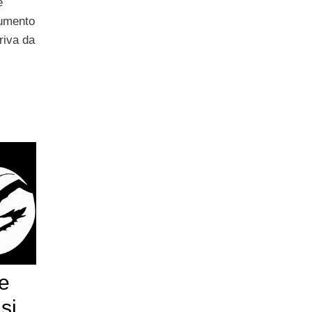
e
aumento
riva da
e
si