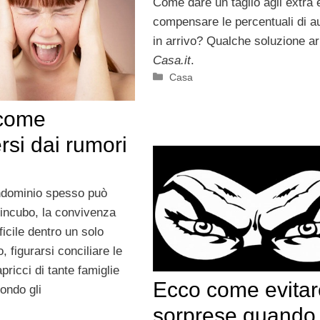
Come dare un taglio agli extra 
compensare le percentuali di 
in arrivo? Qualche soluzione ar
Casa.it
.
Categorie
Casa
come
rsi dai rumori
ndominio spesso può
 incubo, la convivenza
fficile dentro un solo
 figurarsi conciliare le
apricci di tante famiglie
Ecco come evitar
ondo gli
sorprese quando 