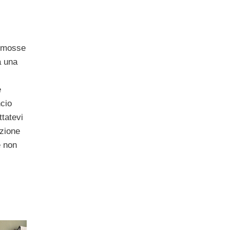
 mosse
a una
e
ncio
tatevi
nzione
e non