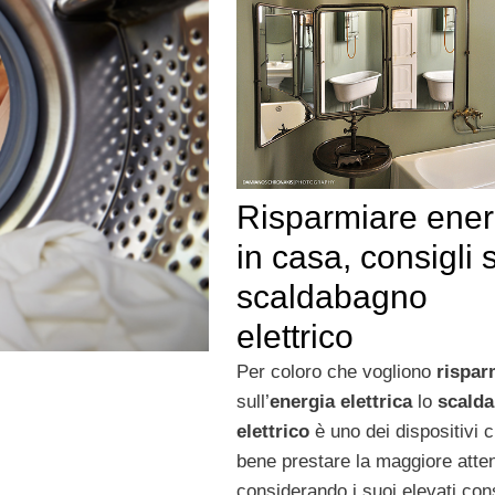
Risparmiare ener
in casa, consigli 
scaldabagno
elettrico
Per coloro che vogliono
rispar
sull’
energia elettrica
lo
scald
elettrico
è uno dei dispositivi c
bene prestare la maggiore atte
considerando i suoi elevati co