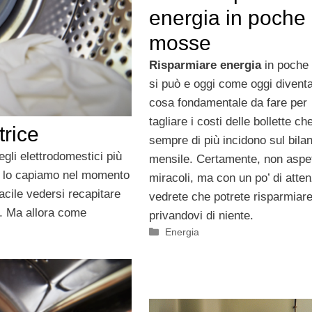
energia in poche
mosse
Risparmiare energia
in poche
si può e oggi come oggi divent
cosa fondamentale da fare per
tagliare i costi delle bollette ch
trice
sempre di più incidono sul bila
egli elettrodomestici più
mensile. Certamente, non aspet
 e lo capiamo nel momento
miracoli, ma con un po’ di atte
facile vedersi recapitare
vedrete che potrete risparmiar
io. Ma allora come
privandovi di niente.
Categorie
Energia