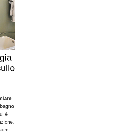
gia
sullo
miare
abagno
ui è
nzione,
nsumi.