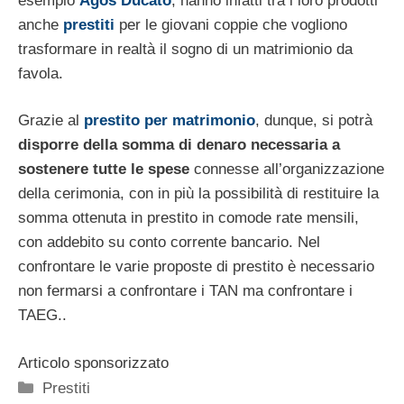
esempio
Agos Ducato
, hanno infatti tra i loro prodotti
anche
prestiti
per le giovani coppie che vogliono
trasformare in realtà il sogno di un matrimionio da
favola.
Grazie al
prestito per matrimonio
, dunque, si potrà
disporre della somma di denaro necessaria a
sostenere tutte le spese
connesse all’organizzazione
della cerimonia, con in più la possibilità di restituire la
somma ottenuta in prestito in comode rate mensili,
con addebito su conto corrente bancario. Nel
confrontare le varie proposte di prestito è necessario
non fermarsi a confrontare i TAN ma confrontare i
TAEG..
Articolo sponsorizzato
Categorie
Prestiti