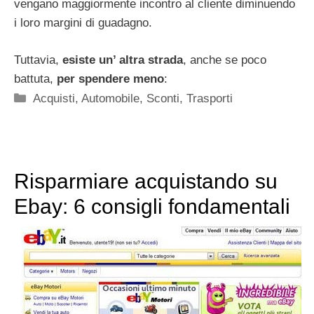
vengano maggiormente incontro al cliente diminuendo
i loro margini di guadagno.
Tuttavia,
esiste un’ altra strada
, anche se poco
battuta,
per spendere meno
:
Categorie
Acquisti
,
Automobile
,
Sconti
,
Trasporti
Risparmiare acquistando su
Ebay: 6 consigli fondamentali