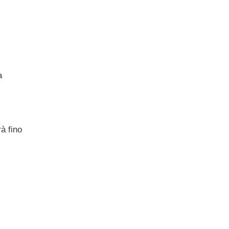
a
rà fino