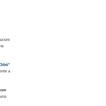
azioni
ine
Oibò”
ente a
com
 una