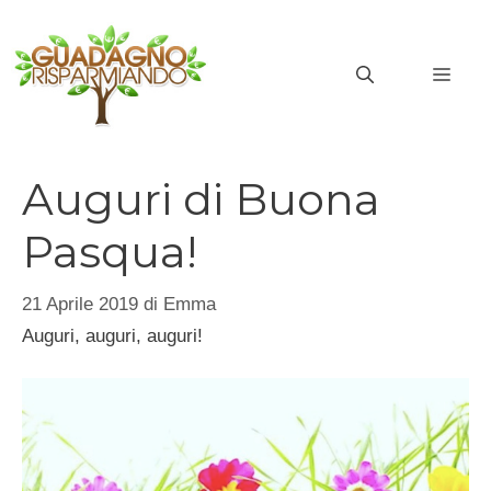
Vai
al
MEN
contenuto
Auguri di Buona
Pasqua!
21 Aprile 2019
di
Emma
Auguri, auguri, auguri!