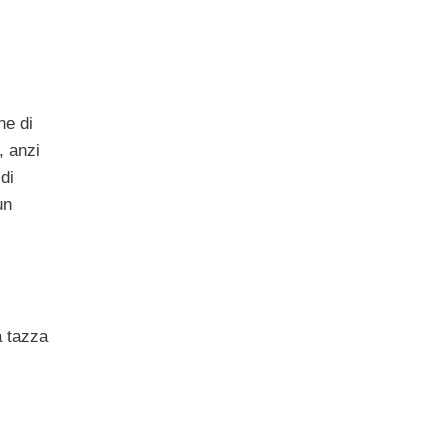
ne di
, anzi
di
un
a tazza