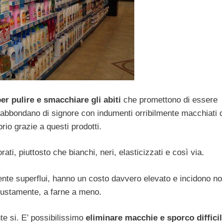
er pulire e smacchiare gli abiti
che promettono di essere
e abbondano di signore con indumenti orribilmente macchiati 
io grazie a questi prodotti.
rati, piuttosto che bianchi, neri, elasticizzati e così via.
samente superflui, hanno un costo davvero elevato e incidono n
 giustamente, a farne a meno.
e si. E’ possibilissimo
eliminare macchie e sporco diffici