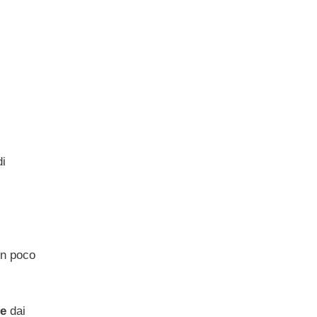
di
on poco
le
dai