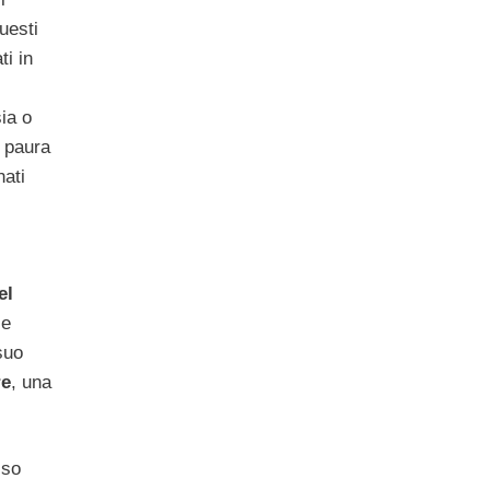
uesti
i in
ia o
 paura
ati
el
se
suo
re
, una
sso