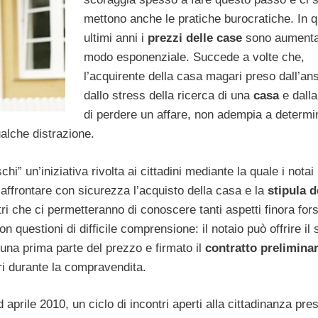
mettono anche le pratiche burocratiche. In q
ultimi anni i
prezzi delle case
sono aumentat
modo esponenziale. Succede a volte che,
l’acquirente della casa magari preso dall’ans
dallo stress della ricerca di una
casa
e dalla
di perdere un affare, non adempia a determin
alche distrazione.
” un’iniziativa rivolta ai cittadini mediante la quale i notai
affrontare con sicurezza l’acquisto della casa e la
stipula d
tri che ci permetteranno di conoscere tanti aspetti finora for
 questioni di difficile comprensione: il notaio può offrire il 
a una prima parte del prezzo e firmato il
contratto prelimina
ri durante la compravendita.
 aprile 2010, un ciclo di incontri aperti alla cittadinanza pre