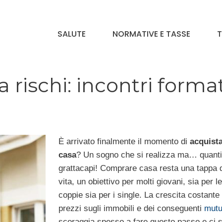
SALUTE
NORMATIVE E TASSE
T
rischi: incontri format
È arrivato finalmente il momento di
acquist
casa
? Un sogno che si realizza ma… quanti
grattacapi! Comprare casa resta una tappa d
vita, un obiettivo per molti giovani, sia per le
coppie sia per i single. La crescita costante 
prezzi sugli immobili e dei conseguenti
mutu
scoraggia spesso a fare questo passo e ci s