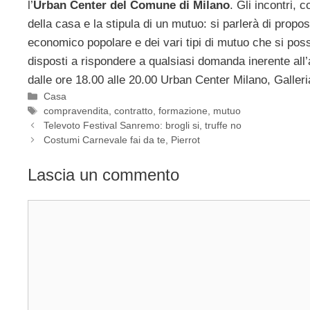
l’
Urban Center del Comune di Milano
. Gli incontri,
della casa e la stipula di un mutuo: si parlerà di propo
economico popolare e dei vari tipi di mutuo che si poss
disposti a rispondere a qualsiasi domanda inerente all’
dalle ore 18.00 alle 20.00 Urban Center Milano, Galleri
Categorie
Casa
Tag
compravendita
,
contratto
,
formazione
,
mutuo
Televoto Festival Sanremo: brogli si, truffe no
Costumi Carnevale fai da te, Pierrot
Lascia un commento
Commento