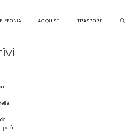
ELEFONIA
ACQUISTI
TRASPORTI
ivi
are
ella
dei
i
però,
i