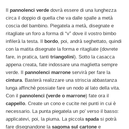
Il
pannolenci verde
dovrà essere di una lunghezza
circa il doppio di quella che va dalle spalle a metà
coscia del bambino. Piegatela a metà, disegnate e
ritagliate un foro a forma di “v” dove il vostro bimbo
infilerà la testa. Il
bordo
, poi, andrà seghettato, quindi
con la matita disegnate la forma e ritagliate (dovrete
fare, in pratica, tanti
triangolini
). Sotto la casacca
appena creata, fate indossare una maglietta sempre
verde. Il
pannolenci marrone
servirà per fare la
cintura
. Basterà realizzare una striscia abbastanza
lunga affinchè possiate fare un nodo al lato della vita.
Con il
pannolenci (verde o marrone
) fate ora il
cappello
. Create un cono e cucite nei punti in cui è
necessario. La punta piegatela un po’ verso il basso:
applicatevi, poi, la piuma. La piccola
spada
si potrà
fare disegnandone la
sagoma sul cartone
e