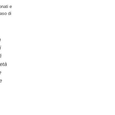
onati e
aso di
n
i
i
età
e
e