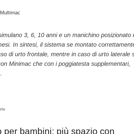
 Multimac
 simulano 3, 6, 10 anni e un manichino posizionato 
esi. In sintesi, il sistema se montato correttament
o di urto frontale, mentre in caso di urto laterale s
con Minimac che con i poggiatesta supplementari,
.
sta
o per bambini: più spazio con