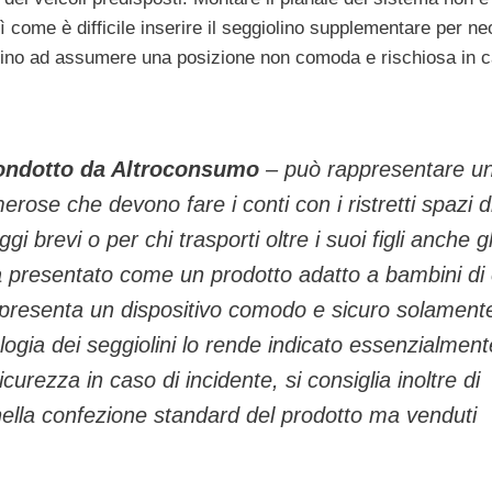
come è difficile inserire il seggiolino supplementare per ne
ambino ad assumere una posizione non comoda e rischiosa in c
ondotto da Altroconsumo
– può rappresentare u
se che devono fare i conti con i ristretti spazi d
 brevi o per chi trasporti oltre i suoi figli anche gl
a presentato come un prodotto adatto a bambini di 
appresenta un dispositivo comodo e sicuro solament
ologia dei seggiolini lo rende indicato essenzialment
curezza in caso di incidente, si consiglia inoltre di
 nella confezione standard del prodotto ma venduti