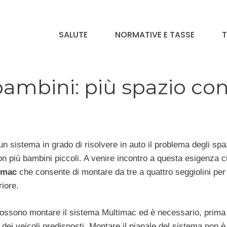
SALUTE
NORMATIVE E TASSE
T
bambini: più spazio co
n sistema in grado di risolvere in auto il problema degli spa
 con più bambini piccoli. A venire incontro a questa esigenza c
imac
che consente di montare da tre a quattro seggiolini per
iore.
 possono montare il sistema Multimac ed è necessario, prima
ta dei veicoli predisposti. Montare il pianale del sistema non è