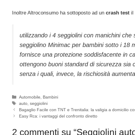
Inoltre Altroconsumo ha sottoposto ad un
crash test
il
utilizzando i 4 seggiolini con manichini che
seggiolino Minimac per bambini sotto i 18 m
fornisce una protezione soddisfacente in cas
ottengono buoni standard di sicurezza sia 
senza i quali, invece, la rischiosità aumenta
Categorie
Automobile
,
Bambini
Tag
auto
,
seggiolini
Bagaglio Facile con TNT e Trenitalia: la valigia a domicilio co
Easy Rca: i vantaggi del confronto diretto
2 commenti su “Seggiolini aut