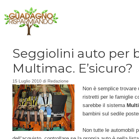
Vai
al
contenuto
Seggiolini auto per 
Multimac. E’sicuro?
15 Luglio 2010
di
Redazione
Non è semplice trovare u
ristretti per le famiglie
sarebbe il sistema
Mult
bambini sul sedile poster
Non tutte le automobili
dell’acquisto, controllare se la propria auto è nella lis