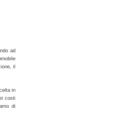
ando ad
tomobile
ione, il
celta in
i costi
iamo di