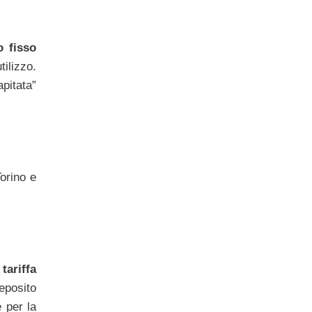
o fisso
tilizzo.
pitata”
orino e
a
tariffa
eposito
 per la