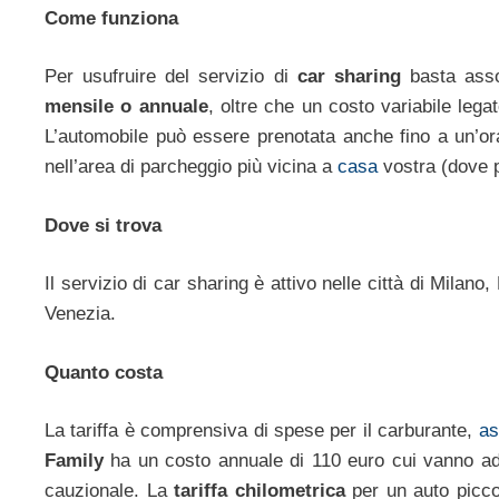
Come funziona
Per usufruire del servizio di
car sharing
basta assoc
mensile o annuale
, oltre che un costo variabile legat
L’automobile può essere prenotata anche fino a un’or
nell’area di parcheggio più vicina a
casa
vostra (dove p
Dove si trova
Il servizio di car sharing è attivo nelle città di Mil
Venezia.
Quanto costa
La tariffa è comprensiva di spese per il carburante,
as
Family
ha un costo annuale di 110 euro cui vanno ad 
cauzionale. La
tariffa chilometrica
per un auto picco