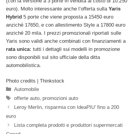
(con la versione a 3 porte in vendita al costo di 10.250
euro). Molto interessante anche l’offerta sulla
Yaris
Hybrid
5 porte che viene proposta a 15450 euro
anziché 17650, e con allestimento Style a 17800 euro
anziché 20 mila. I prezzi promozionali riportati sulle
Yaris sono validi anche combinati con finanziamenti a
rata unica:
tutti i dettagli sui modelli in promozione
sono disponibili sul sito ufficiale della ditta
automobilistica.
Photo credits | Thinkstock
Categorie
Automobile
Tag
offerte auto
,
promozioni auto
Leroy Merlin, risparmia con IdeaPIU’ fino a 200
euro
Lista completa prodotti e produttori supermercati