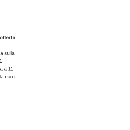
offerte
a sulla
1
a a 11
la euro