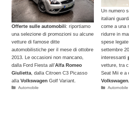
Un numero s
italiani guar
Offerte sulle automobili
: riportiamo
come a una s
una selezione di promozioni su alcune
ridurre in ma
vetture di famose ditte
spese legate
automobilistiche per il mese di ottobre
settembre 20
2013. Le occasioni non mancano,
interessanti
dalla Ford Fiesta all’
Alfa Romeo
vetture, tra 
Giulietta
, dalla Citroen C3 Picasso
Seat Mii e a 
alla
Volkswagen
Golf Variant.
Volkswagen
Categorie
Categorie
Automobile
Automobile