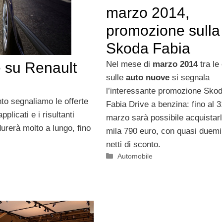
marzo 2014,
promozione sulla
Skoda Fabia
Nel mese di
marzo 2014
tra le
e su Renault
sulle
auto nuove
si segnala
l’interessante promozione Skod
to segnaliamo le offerte
Fabia Drive a benzina: fino al 3
pplicati e i risultanti
marzo sarà possibile acquistarl
durerà molto a lungo, fino
mila 790 euro, con quasi duemi
netti di sconto.
Categorie
Automobile