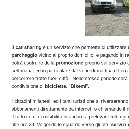
Il
car sharing
è un servizio che permette di utilizzare 
parcheggio
vicino al proprio domicilio, e pagando in ra
potrà usufruire della
promozione
proprio sul servizio 
settimana, ed in particolare dal venerdì mattina e fino al
percorrere tratte fuori città. Nello stesso periodo sarà a
condivisione di
biciclette
, “
Bikem
i”.
I cittadini milanesi, ed i tanti turisti che si riversera
abbonamenti direttamente da internet, o chiamando il
il tutto con la possibilità di andare a prelevare tutti i gi
alle ore 23. Volgendo lo sguardo verso gli altri
servizi 