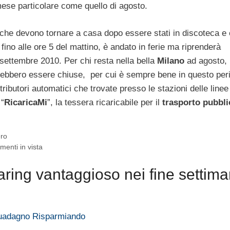
mese particolare come quello di agosto.
i che devono tornare a casa dopo essere stati in discoteca e
e fino alle ore 5 del mattino, è andato in ferie ma riprenderà
 settembre 2010. Per chi resta nella bella
Milano
ad agosto, i
potrebbero essere chiuse, per cui è sempre bene in questo per
tributori automatici che trovate presso le stazioni delle linee
 “
RicaricaMi
”, la tessera ricaricabile per il
trasporto pubbli
ero
imenti in vista
ring vantaggioso nei fine settim
 Guadagno Risparmiando