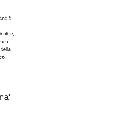
 che è
noltre,
iodo
 della
co
.
ana”