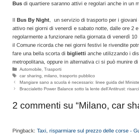
Bus
di quartiere saranno attivi e regolari anche in un 
Il
Bus By Night
, un servizio di trasporto per i giovan
attivo nei giorni di venerdì e sabato notte, dalle ore 2 
regolarmente a funzionare nella giornata di venerdì 10
il Comune ricorda che nei giorni festivi le rivendite 
fare una bella scorta di
biglietti
anche utilizzando i dis
metropolitana, oppure in alternativa ci si può munire di
Categorie
Automobile
,
Trasporti
Tag
car sharing
,
milano
,
trasporto pubblico
Mangiare sano a scuola é necessario: linee guida del Minist
Braccialetto Power Balance sotto la lente dell’Antitrust: risarc
2 commenti su “Milano, car sha
Pingback:
Taxi, risparmiare sul prezzo delle corse -