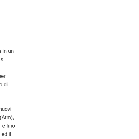
a in un
si
per
o di
 nuovi
(Atm),
, e fino
ed il