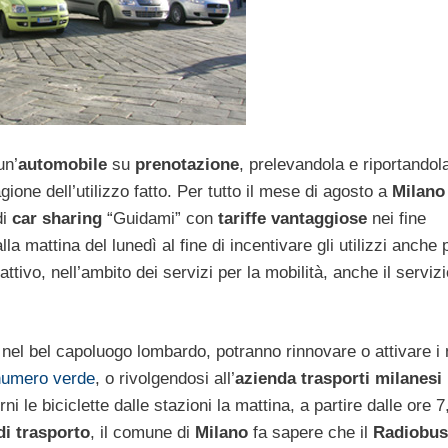
un’
automobile
su
prenotazione
, prelevandola e riportandol
gione dell’utilizzo fatto. Per tutto il mese di agosto a
Milano
di
car sharing
“Guidami” con
tariffe vantaggiose
nei fine
la mattina del lunedì al fine di incentivare gli utilizzi anche 
ttivo, nell’ambito dei servizi per la mobilità, anche il servizi
nno nel bel capoluogo lombardo, potranno rinnovare o attivare i
numero verde
, o rivolgendosi all’
azienda trasporti milanesi
orni le biciclette dalle stazioni la mattina, a partire dalle ore 7
di trasporto
, il comune di
Milano
fa sapere che il
Radiobus