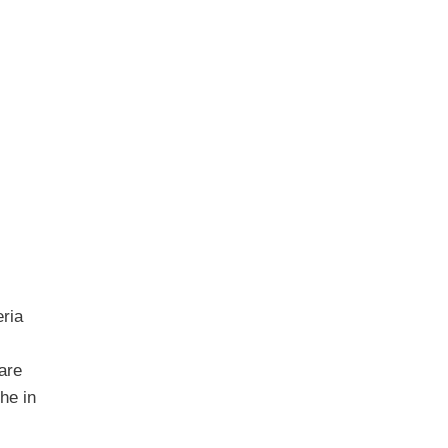
eria
are
che in