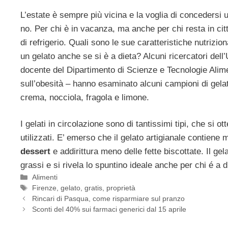
L’estate è sempre più vicina e la voglia di concedersi u
no. Per chi è in vacanza, ma anche per chi resta in ci
di refrigerio. Quali sono le sue caratteristiche nutrizio
un gelato anche se si è a dieta? Alcuni ricercatori dell’
docente del Dipartimento di Scienze e Tecnologie Alimen
sull’obesità – hanno esaminato alcuni campioni di gelato 
crema, nocciola, fragola e limone.
I gelati in circolazione sono di tantissimi tipi, che si o
utilizzati. E’ emerso che il gelato artigianale contiene 
dessert
e addirittura meno delle fette biscottate. Il gel
grassi e si rivela lo spuntino ideale anche per chi é a
Categorie
Alimenti
Tag
Firenze
,
gelato
,
gratis
,
proprietà
Rincari di Pasqua, come risparmiare sul pranzo
Sconti del 40% sui farmaci generici dal 15 aprile