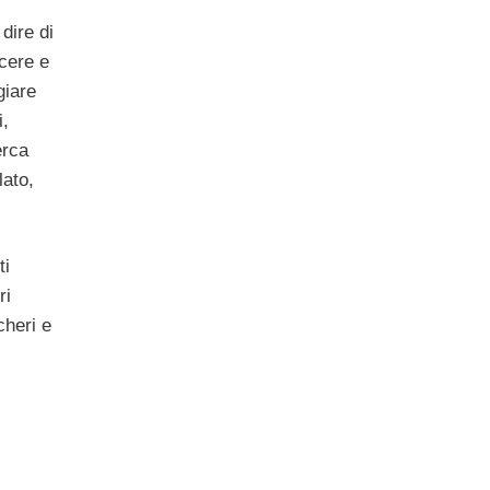
dire di
acere e
giare
i,
erca
lato,
ti
ri
cheri e