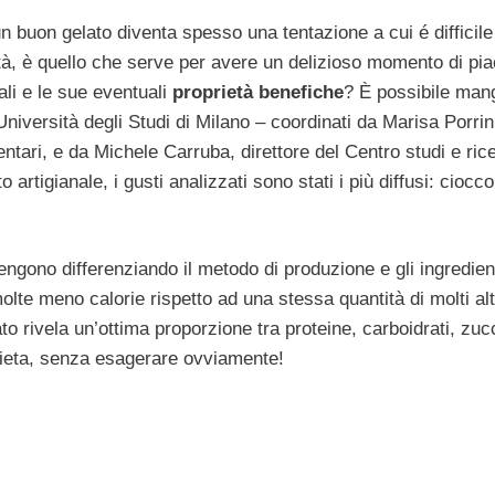
n buon gelato diventa spesso una tentazione a cui é difficile 
ttà, è quello che serve per avere un delizioso momento di pi
nali e le sue eventuali
proprietà benefiche
? È possibile man
Università degli Studi di Milano – coordinati da Marisa Porrin
tari, e da Michele Carruba, direttore del Centro studi e ric
artigianale, i gusti analizzati sono stati i più diffusi: ciocco
ttengono differenziando il metodo di produzione e gli ingredien
molte meno calorie rispetto ad una stessa quantità di molti alt
ato rivela un’ottima proporzione tra proteine, carboidrati, zuc
 dieta, senza esagerare ovviamente!