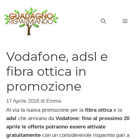
Vai
al
MEN
contenuto
Vodafone, adsl e
fibra ottica in
promozione
17 Aprile 2018
di
Emma
Al via la nuova promozione per la
fibra ottica
e la
adsl
che arrivano da
Vodafone: fino al prossimo 20
aprile le offerte potranno essere attivate
gratuitamente
con un considerevole risparmio pari a