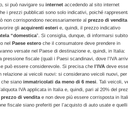
to, si può navigare su
internet
accedendo al sito internet
he i prezzi pubblicati sono solo indicativi, poiché rappresen
rciò non corrispondono necessariamente al
prezzo di vendita
avorire gli
acquirenti esteri
e, quindi, il prezzo indicativo
ntela “domestica
”. Si consiglia, dunque, di informarsi subito
to nel
Paese estero
che il consumatore deve prendere in
vanno versate nel Paese di destinazione e, quindi, in Italia:
a pressione fiscale (quali i Paesi scandinavi, dove l’IVA arriv
sse può essere considerevole. Si precisa che
l’IVA
deve esse
n relazione ai veicoli nuovi: si considerano veicoli nuovi, per
e che siano
immatricolati da meno di 6 mesi
. Tali veicoli, 
liquota IVA applicata in Italia e, quindi, pari al 20% del pre
 prezzo di vendita
e non deve più essere corrisposta in Ital
 fiscale siano preferiti per l’acquisto di auto usate e quelli