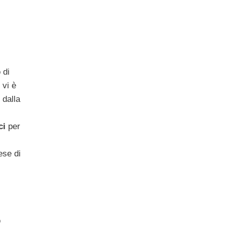
 di
 vi è
 dalla
ci
per
ese di
o