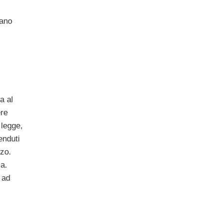
tano
a al
re
 legge,
venduti
zzo.
ia.
 ad