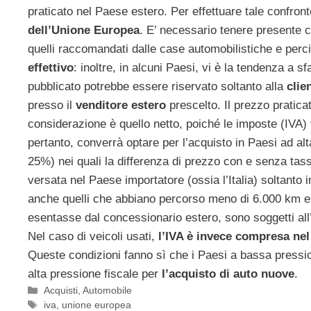
praticato nel Paese estero. Per effettuare tale confron
dell’Unione Europea
. E’ necessario tenere presente c
quelli raccomandati dalle case automobilistiche e pe
effettivo
: inoltre, in alcuni Paesi, vi è la tendenza a sf
pubblicato potrebbe essere riservato soltanto alla
clie
presso il
venditore estero
prescelto. Il prezzo pratica
considerazione è quello netto, poiché le imposte (IVA) 
pertanto, converrà optare per l’acquisto in Paesi ad alt
25%) nei quali la differenza di prezzo con e senza ta
versata nel Paese importatore (ossia l’Italia) soltanto i
anche quelli che abbiano percorso meno di 6.000 km 
esentasse dal concessionario estero, sono soggetti all’a
Nel caso di veicoli usati,
l’IVA è invece compresa nel
Queste condizioni fanno sì che i Paesi a bassa pressione
alta pressione fiscale per
l’acquisto di auto nuove
.
Categorie
Acquisti
,
Automobile
Tag
iva
,
unione europea