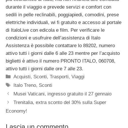
durante il viaggio e prevede servizi e comfort con
sedili in pelle reclinabili, poggiapiedi, comodini, prese
elettriche individuali, wi fi gratuito e accesso al portale
di ItaloLive con edicola e film. Per verificare le
condizioni e usufruire dell’assistenza di Italo
Assistenza è possibile contattare lo 89202, numero
attivo tutti i giorni dalle 6 alle 23 mentre per l’acquisto
biglietti è attivo il numero PRONTO ITALO, 060708,
attivo tutti i giorni dalle ore 7 alle 23.
Categorie
Acquisti
,
Sconti
,
Trasporti
,
Viaggi
Tag
Italo Treno
,
Sconti
Musei Vaticani, ingresso gratuito il 27 gennaio
Trenitalia, extra sconto del 30% sulla Super
Economy!
Lascia un commento