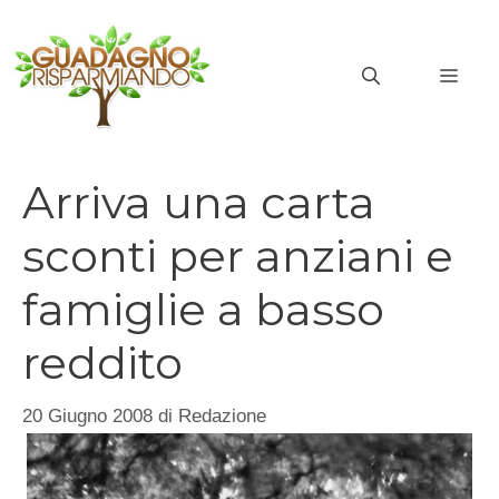
Vai
al
MEN
contenuto
Arriva una carta
sconti per anziani e
famiglie a basso
reddito
20 Giugno 2008
di
Redazione