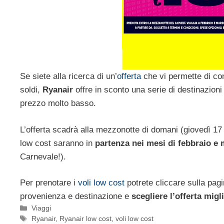
Se siete alla ricerca di un’
offerta
che vi permette di co
soldi,
Ryanair
offre in sconto una serie di destinazioni
prezzo molto basso.
L’offerta scadrà alla mezzonotte di domani (giovedì 17
low cost saranno in
partenza nei mesi di febbraio e
Carnevale!).
Per prenotare i
voli low cost
potrete cliccare sulla pagi
provenienza e destinazione e
scegliere l’offerta migl
Categorie
Viaggi
Tag
Ryanair
,
Ryanair low cost
,
voli low cost