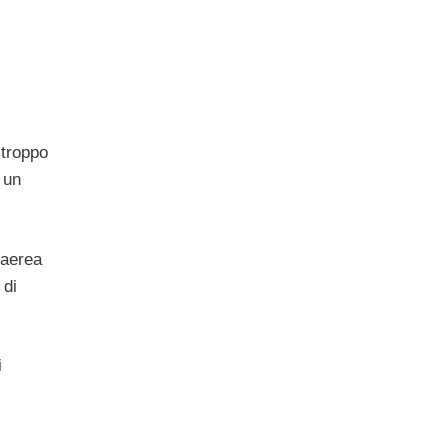
 troppo
 un
 aerea
 di
i