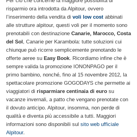
Per ciò che concerne la maggiore possibilità di
risparmio ora introdotta da Alpitour, ovvero
l’inserimento della vendita di
voli low cost
abbinati
alle strutture alpitour, questi voli per il momento sono
prenotabili con destinazione
Canarie, Marocco, Costa
del Sol
, Canarie per Karambola: tutte soluzioni cui
chiunque può ricorre semplicemente prenotando le
offerte aeree su
Easy Book
. Ricordiamo infine che è
sempre valida la promozione IONONPAGO per il
primo bambino, nonché, fino al 15 novembre 2012, la
spettacolare promozione GOGODAYS che permette ai
viaggiatori di
risparmiare centinaia di euro
su
vacanze invernali, a patto che vengano prenotate con
il dovuto anticipo. Alpitour, insomma, non perde di
qualità e diventa più accessibile a tutti. Maggiori
informazioni sono disponibili sul
sito web ufficiale
Alpitour
.