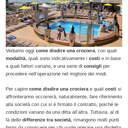
Vediamo oggi
come disdire una crociera
, con quali
modalità
, quali sono indicativamente i
costi
e in base
a quali fattori variano, e una serie di
consigli
per
procedere nell’operazione nel migliore dei modi.
Per capire
come disdire una crociera
e quali
costi
si
affronteranno occorrerà, naturalmente, fare riferimento
alla società con cui si è firmato il contratto, poiché le
condizioni variano da una ditta all’altra. Tuttavia, al di
là delle
differenze tra società,
rimangono molti punti
fermi da conoscere per chi vuole operare una disdetta.