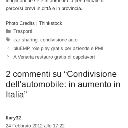
lunghi anche se è in aumento la percentuale di
percorsi brevi in città e in provincia.
Photo Credits | Thinkstock
Categorie
Trasporti
Tag
car sharing
,
condivisione auto
bluEMP role play gratis per aziende e PMI
A Venaria restauro gratis di capolavori
2 commenti su “Condivisione
dell’automobile: in aumento in
Italia”
Ilary32
24 Febbraio 2012 alle 17:22