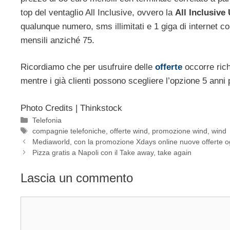
top del ventaglio All Inclusive, ovvero la
All Inclusive
qualunque numero, sms illimitati e 1 giga di internet co
mensili anziché 75.
Ricordiamo che per usufruire delle
offerte
occorre ric
mentre i già clienti possono scegliere l’opzione 5 anni 
Photo Credits | Thinkstock
Categorie
Telefonia
Tag
compagnie telefoniche
,
offerte wind
,
promozione wind
,
wind
Mediaworld, con la promozione Xdays online nuove offerte o
Pizza gratis a Napoli con il Take away, take again
Lascia un commento
Commento