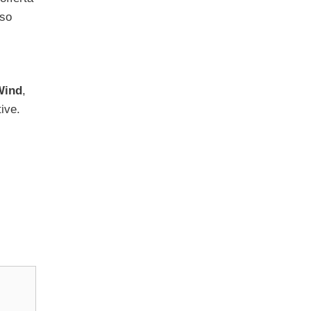
rso
Wind
,
ive.