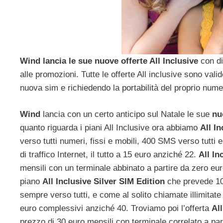
Wind lancia le sue nuove offerte All Inclusive
con div
alle promozioni. Tutte le offerte All inclusive sono valid
nuova sim e richiedendo la portabilità del proprio num
Wind
lancia con un certo anticipo sul Natale le sue
nu
quanto riguarda i piani All Inclusive ora abbiamo
All I
verso tutti numeri, fissi e mobili, 400 SMS verso tutti 
di traffico Internet, il tutto a 15 euro anziché 22.
All In
mensili con un terminale abbinato a partire da zero euro
piano
All Inclusive Silver SIM Edition
che prevede 100
sempre verso tutti, e come al solito chiamate illimita
euro complessivi anziché 40. Troviamo poi l’offerta
All
prezzo di 30 euro mensili con terminale correlato a part