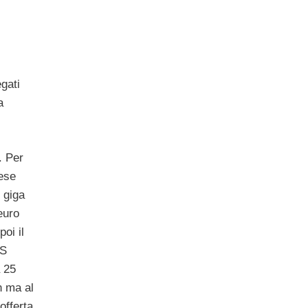
egati
a
. Per
ese
 giga
euro
oi il
MS
a 25
n ma al
offerta