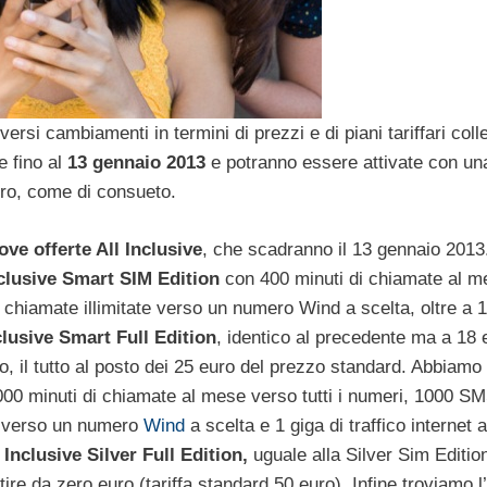
ersi cambiamenti in termini di prezzi e di piani tariffari coll
e fino al
13 gennaio 2013
e potranno essere attivate con un
ero, come di consueto.
ove offerte All Inclusive
, che scadranno il 13 gennaio 2013
nclusive Smart SIM Edition
con 400 minuti di chiamate al m
e chiamate illimitate verso un numero Wind a scelta, oltre a 1
clusive Smart Full Edition
, identico al precedente ma a 18 
, il tutto al posto dei 25 euro del prezzo standard. Abbiamo p
0 minuti di chiamate al mese verso tutti i numeri, 1000 S
te verso un numero
Wind
a scelta e 1 giga di traffico internet 
 Inclusive Silver Full Edition,
uguale alla Silver Sim Editio
ire da zero euro (tariffa standard 50 euro). Infine troviamo l’