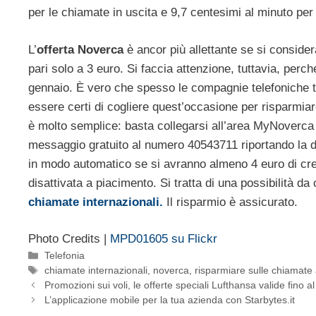
per le chiamate in uscita e 9,7 centesimi al minuto per 
L’
offerta Noverca
è ancor più allettante se si consider
pari solo a 3 euro. Si faccia attenzione, tuttavia, per
gennaio. È vero che spesso le compagnie telefoniche t
essere certi di cogliere quest’occasione per risparmia
è molto semplice: basta collegarsi all’area MyNoverca
messaggio gratuito al numero 40543711 riportando la d
in modo automatico se si avranno almeno 4 euro di cred
disattivata a piacimento. Si tratta di una possibilità da
chiamate internazionali.
Il risparmio è assicurato.
Photo Credits |
MPD01605 su Flickr
Categorie
Telefonia
Tag
chiamate internazionali
,
noverca
,
risparmiare sulle chiamate 
Promozioni sui voli, le offerte speciali Lufthansa valide fino a
L’applicazione mobile per la tua azienda con Starbytes.it