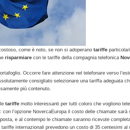
costoso, come è noto, se non si adoperano
tariffe
particolar
ome
risparmiare
con le tariffe della compagnia telefonica
Nov
 portafoglio. Occorre fare attenzione nel telefonare verso l’est
ssolutamente consigliato selezionare una tariffa adeguata c
cisamente più contenuto.
lle
tariffe
molto interessanti per tutti coloro che vogliono tel
si): con l’opzione NovercaEuropa il costo delle chiamate sar
sposta, e al contempo le chiamate saranno ricevute comple
tariffe internazionali prevedono un costo di 35 centesimi al