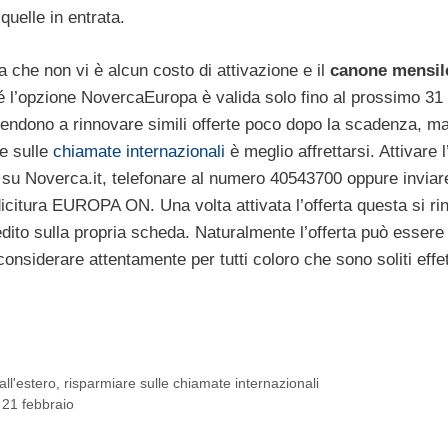
quelle in entrata.
a che non vi è alcun costo di attivazione e il
canone mensil
ché l’opzione NovercaEuropa è valida solo fino al prossimo 31
endono a rinnovare simili offerte poco dopo la scadenza, m
re sulle
chiamate internazionali
è meglio affrettarsi. Attivare l
 su Noverca.it, telefonare al numero 40543700 oppure inviar
icitura EUROPA ON. Una volta attivata l’offerta questa si ri
ito sulla propria scheda. Naturalmente l’offerta può essere
 considerare attentamente per tutti coloro che sono soliti effe
all'estero
,
risparmiare sulle chiamate internazionali
l 21 febbraio