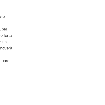
e
è
a per
’offerta
e un
nnoverà
ttuare