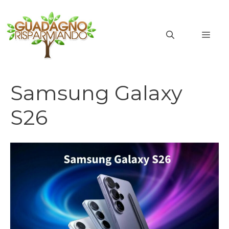
Vai
al
MEN
contenuto
Samsung Galaxy
S26
samsung galaxy s26