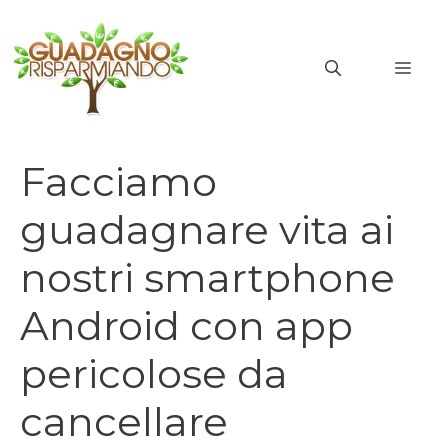
Vai
al
MEN
contenuto
Facciamo
guadagnare vita ai
nostri smartphone
Android con app
pericolose da
cancellare