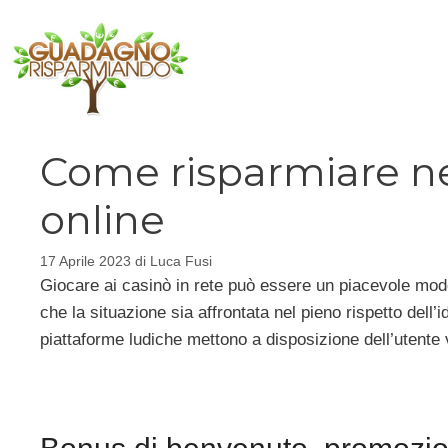
Vai
al
contenuto
Come risparmiare ne
online
17 Aprile 2023
di
Luca Fusi
Giocare ai casinò in rete può essere un piacevole mod
che la situazione sia affrontata nel pieno rispetto dell’
piattaforme ludiche mettono a disposizione dell’utente v