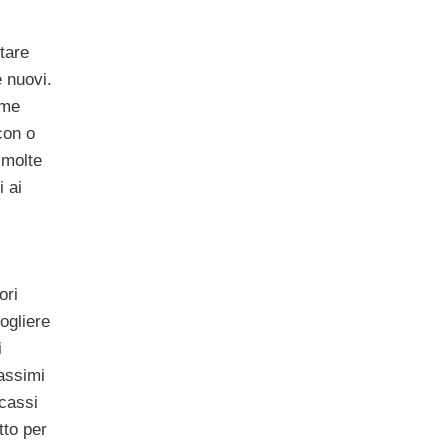
tare
e nuovi.
mme
 con o
 molte
i ai
ori
ogliere
i
massimi
ncassi
tto per