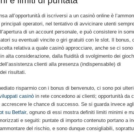
 e limiti di puntata
nsa all’opportunità di iscriversi a un casinò online è l’ammon
rincipali operatori, nel tentativo di avvicinare utenti sempr
ll’apertura di un account personale, e può consistere in so
icatori su eventuali vincite o giri gratuiti con le slot. Il bonus,
 scelta relativa a quale casinò approcciare, anche se ci sono
 alta considerazione, dalla fluidità di svolgimento dei gioch
dell’assistenza clienti alla presenza (indispensabile) di
dei risultati.
diato risparmio con i bonus di benvenuto, ci sono poi ulteri
sviluppati casinò
in rete concedono ai clienti; opportunità da c
i o accrescere le chance di successo. Se si guarda invece agl
ot su Betfair
, ognuno di essi mostra definiti limiti minimi e 
orizzati e seguiti: puntate di importo contenuto portano a i
mmontare del rischio, e sono dunque consigliabili, soprattu