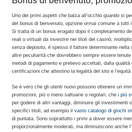
Bonus di benvenuto, promozioni
Uno dei primi aspetti che balza all’occhio quando si pe
del bonus di benvenuto, opzione ormai comune a tutti i p
Si tratta di un bonus erogato dopo il completamento de
reali o virtuali da investire nei titoli del casinò, moltipl
senza deposito, è spesso il fattore determinante nella
altre peculiarità che dovrebbero sempre essere tenute in
metodi di pagamento e prelievo accettati, dalla qualità 
certificazioni che attestino la legalità del sito e l’equità 
Se è vero che gli utenti nuovi possono ottenere un imme
promozioni, più o meno saltuarie o regolari, che
i più 
per godere di altri vantaggi, diminuire gli investiment
specifici titoli, ad esempio il
vasto catalogo di giochi sl
di puntata. Sono soprattutto i primi a dover essere mem
proporzionalmente moderati, ma diminuiscono anche l’a