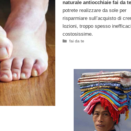
naturale antiocchiaie fai da t
potrete realizzare da sole per
risparmiare sull’acquisto di cr
lozioni, troppo spesso inefficac
costosissime.
Categorie
fai da te