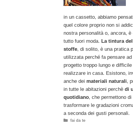
in un cassetto, abbiamo pensa
quel colore proprio non si addic
nostra personalità o, ancora, è 
tutto fuori moda.
La tintura del
stoffe
, di solito, è una pratica
utilizzata perché fa pensare ad
progetto troppo lungo e difficile
realizzare in casa. Esistono, i
anche dei
materiali naturali
, p
in tutte le abitazioni perchè
di 
quotidiano
, che permettono di
trasformare le gradazioni crom
a seconda dei gusti personali.
Categorie
fai da te