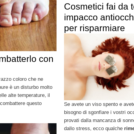
Cosmetici fai da t
impacco antiocch
per risparmiare
ombatterlo con
azzo coloro che ne
ure è un disturbo molto
le alte temperature, il
e combattere questo
Se avete un viso spento e avet
bisogno di sgonfiare i vostri oc
provati dalla mancanza di sonn
dallo stress, ecco qualche
rim