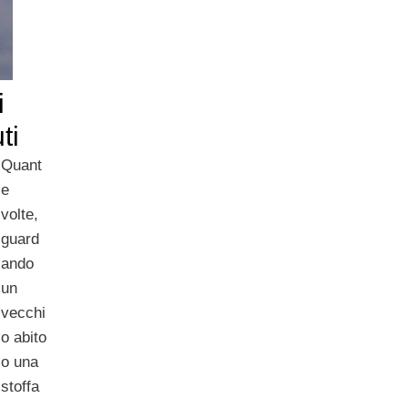
i
ti
Quant
e
volte,
guard
ando
un
vecchi
o abito
o una
stoffa