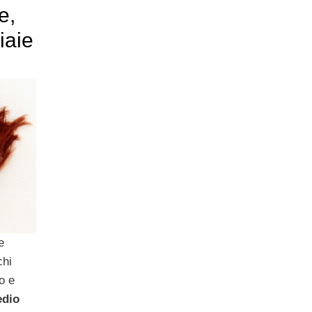
e,
iaie
e
chi
o e
edio