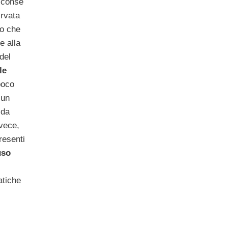
conse
rvata
to che
e alla
del
le
 poco
 un
 da
nvece,
resenti
uso
atiche