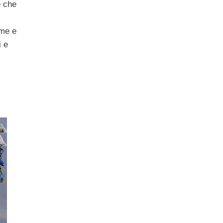
e
che
eme e
i e