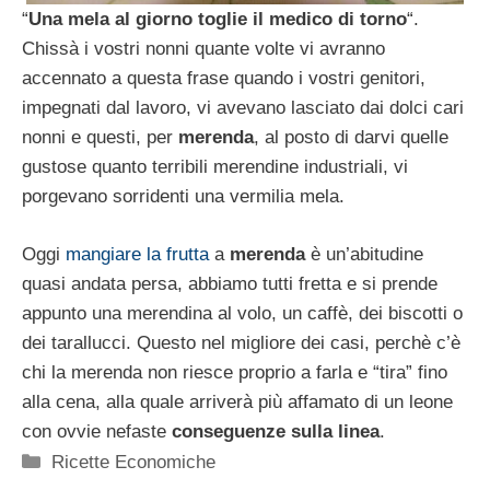
“
Una mela al giorno toglie il medico di torno
“.
Chissà i vostri nonni quante volte vi avranno
accennato a questa frase quando i vostri genitori,
impegnati dal lavoro, vi avevano lasciato dai dolci cari
nonni e questi, per
merenda
, al posto di darvi quelle
gustose quanto terribili merendine industriali, vi
porgevano sorridenti una vermilia mela.
Oggi
mangiare la frutta
a
merenda
è un’abitudine
quasi andata persa, abbiamo tutti fretta e si prende
appunto una merendina al volo, un caffè, dei biscotti o
dei tarallucci. Questo nel migliore dei casi, perchè c’è
chi la merenda non riesce proprio a farla e “tira” fino
alla cena, alla quale arriverà più affamato di un leone
con ovvie nefaste
conseguenze sulla linea
.
Categorie
Ricette Economiche