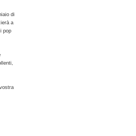
iaio di
zierà a
 i pop
e
lenti,
 vostra