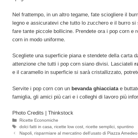
Nel frattempo, in un altro tegame, fate sciogliere il b
legno e assicuratevi che tutto lo zucchero e il burro s
fare tante piccole bollicine. Prendete ora i pop corn e 
corn in modo uniforme.
Scegliete una superficie piana e stendete della carta da
attenzione che tutti i pop corn siano divisi. Lasciateli
r
e il caramello in superficie si sarà cristallizzato, potr
Servite i pop corn con un
bevanda ghiacciata
e buttat
famiglia, gli amici più cari e i colleghi di lavoro più info
Photo Credits | Thinkstock
Categorie
Ricette Economiche
Tag
dolci fatti in casa
,
ricette low cost
,
ricette semplici
,
spuntino
Napoli, risparmiare al mercatino dell’usato di Piazza Amedeo