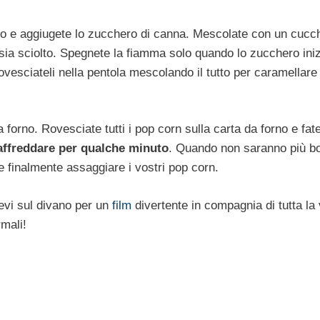
urro e aggiugete lo zucchero di canna. Mescolate con un cucch
i sia sciolto. Spegnete la fiamma solo quando lo zucchero ini
rovesciateli nella pentola mescolando il tutto per caramellare
 forno. Rovesciate tutti i pop corn sulla carta da forno e fat
affreddare per qualche minuto
. Quando non saranno più bol
ete finalmente assaggiare i vostri pop corn.
evi sul divano per un
film
divertente in compagnia di tutta la
rmali!