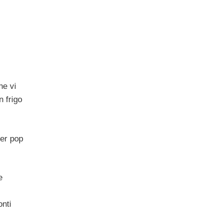
he vi
n frigo
per pop
e
onti