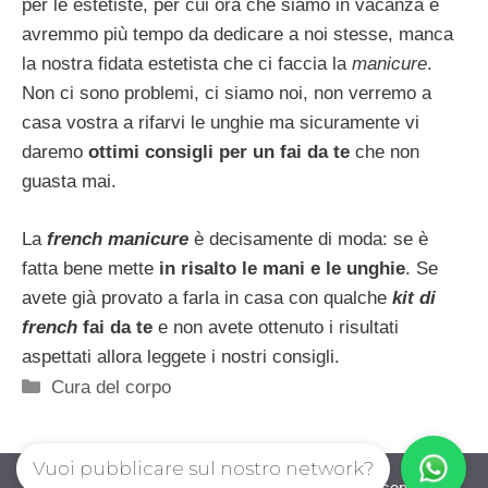
per le estetiste, per cui ora che siamo in vacanza e
avremmo più tempo da dedicare a noi stesse, manca
la nostra fidata estetista che ci faccia la
manicure
.
Non ci sono problemi, ci siamo noi, non verremo a
casa vostra a rifarvi le unghie ma sicuramente vi
daremo
ottimi consigli per un fai da te
che non
guasta mai.
La
french manicure
è decisamente di moda: se è
fatta bene mette
in risalto le mani e le unghie
. Se
avete già provato a farla in casa con qualche
kit di
french
fai da te
e non avete ottenuto i risultati
aspettati allora leggete i nostri consigli.
Categorie
Cura del corpo
Vuoi pubblicare sul nostro network?
guadagnorisparmiando.com © 2026. All right reserverd.