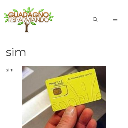
Vai
al
MEN
contenuto
sim
sim