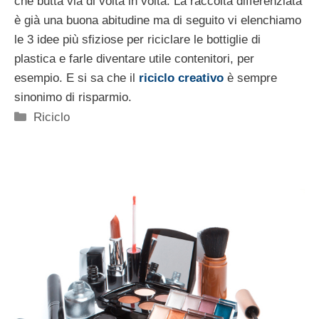
che butta via di volta in volta. La raccolta differenziata
è già una buona abitudine ma di seguito vi elenchiamo
le 3 idee più sfiziose per riciclare le bottiglie di
plastica e farle diventare utile contenitori, per
esempio. E si sa che il
riciclo creativo
è sempre
sinonimo di risparmio.
Categorie
Riciclo