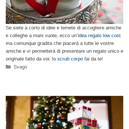
Se siete a corto di idee e temete di accogliere amiche
e colleghe a mani vuote, ecco un’
idea regalo low cost
ma comunque gradita che piacerà a tutte le vostre
amiche e vi permetterà di presentare un regalo unico e
originale fatto da voi: lo
scrub corpo
fai da te!
Categorie
Svago