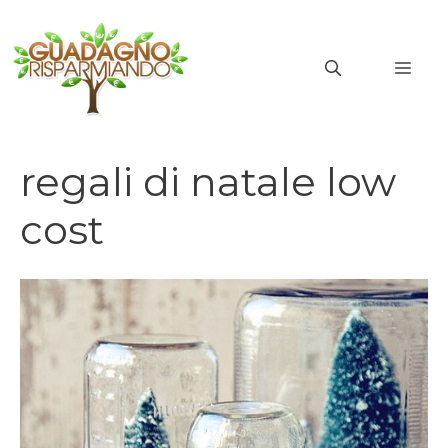
Vai
al
MEN
contenuto
regali di natale low
cost
regali di natale low cost