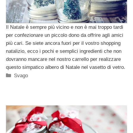
Il Natale è sempre più vicino e non è mai troppo tardi
per confezionare un piccolo dono da offrire agli amici
più cari. Se siete ancora fuori per il vostro shopping
natalizio, ecco i pochi e semplici ingredienti che non
dovranno mancare nel nostro carrello per realizzare
questo simpatico albero di Natale nel vasetto di vetro.
Categorie
Svago